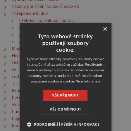
Zásady používání souborů cookies
Zateplování budov
Efektivní zateplování budov
Proč zateplování budov
×
Zateplování budov a legislativa
Tyto webové stránky
Zateplování budov a úspory
používají soubory
Mapa stránek
cookie.
Historie
Tyto webové stránky používají soubory cookie
Odborná způsobilost
ke zlepšení uživatelského zážitku. Používáním
Služby
našich webových stránek souhlasíte se všemi
Certifikáty
soubory cookie v souladu s našimi zásadami
používání souborů cookie.
Více informací
Technická způsobilost
Ekonomická způsobilost
VŠE PŘIJMOUT
Reference
Skupina BELSTAV
VŠE ODMÍTNOUT
Partneři
Pojištění
PODROBNĚJŠÍ VÝBĚR A INFORMACE
Kontakt