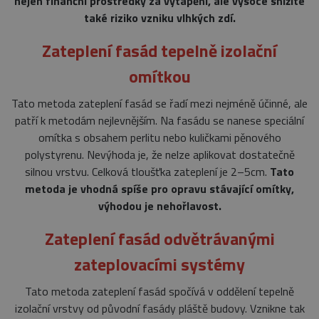
nejen finanční prostředky za vytápění, ale vysoce snížíte
také riziko vzniku vlhkých zdí.
Zateplení fasád tepelně izolační
omítkou
Tato metoda zateplení fasád se řadí mezi nejméně účinné, ale
patří k metodám nejlevnějším. Na fasádu se nanese speciální
omítka s obsahem perlitu nebo kuličkami pěnového
polystyrenu. Nevýhoda je, že nelze aplikovat dostatečně
silnou vrstvu. Celková tloušťka zateplení je 2–5cm.
Tato
metoda je vhodná spíše pro opravu stávající omítky,
výhodou je nehořlavost.
Zateplení fasád odvětrávanými
zateplovacími systémy
Tato metoda zateplení fasád spočívá v oddělení tepelně
izolační vrstvy od původní fasády pláště budovy. Vznikne tak