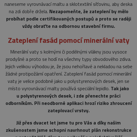
naneseme vyrovnávací maltu a sklotextilní síťovinu, aby deska
Provider
/
na zdi dobře držela.
Nezapomeňte, že zateplení by mělo
Název
Vyprší
Popis
Doména
probíhat podle certifikovaných postupů a proto se raději
_GRECAPTCHA
5
Google
Google LLC
vždy obraťte na odbornou stavební firmu.
měsíců
reCAPTCHA
www.google.com
4
nastaví při
týdny
spuštění
Zateplení fasád pomocí minerální vaty
potřebný
soubor cookie
(_GRECAPTCHA)
Minerální vaty s kolmými či podélnými vlákny jsou vysoce
za účelem
provedení
prodyšné a proto se hodí na všechny typy obvodového zdiva.
analýzy rizik.
Jejich velikou výhodou je, že jsou nehořlavé a nekladou na sebe
žádné protipožární opatření. Zateplení fasád pomocí minerální
vaty je velice podobné jako u polystyrenových desek, jen se
místo vyrovnávací malty používá speciální lepidlo.
Tak jako
u polystyrenových desek, i zde přenechte práci
Provider
/
Název
Vyprší
Popis
odborníkům. Při neodborné aplikaci hrozí riziko zhroucení
Doména
Provider
/
zateplovací vrstvy.
Název
Vyprší
Popis
_ga
2 roky
Tento název
Google
Doména
souboru cookie
LLC
je spojen s
.belstav.cz
Již přes dvacet let jsme tu pro Vás a díky našim
sid
.seznam.cz
4
Toto je velmi
Google
týdny
běžný název
zkušenostem jsme schopni navrhnout plán rekonstrukce
Universal
2 dny
souboru cook
Analytics - což je
ale pokud je