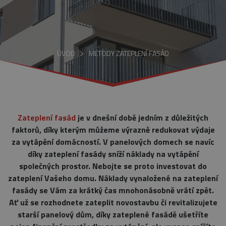
ÚVOD
METODY ZATEPLENÍ FASÁD
Zateplení fasád
je v dnešní době jedním z důležitých
faktorů, díky kterým můžeme výrazně redukovat výdaje
za vytápění domácností. V panelových domech se navíc
díky zateplení fasády sníží náklady na vytápění
společných prostor. Nebojte se proto investovat do
zateplení Vašeho domu. Náklady vynaložené na zateplení
fasády se Vám za krátký čas mnohonásobně vrátí zpět.
Ať už se rozhodnete zateplit novostavbu či revitalizujete
starší panelový dům, díky zateplené fasádě ušetříte