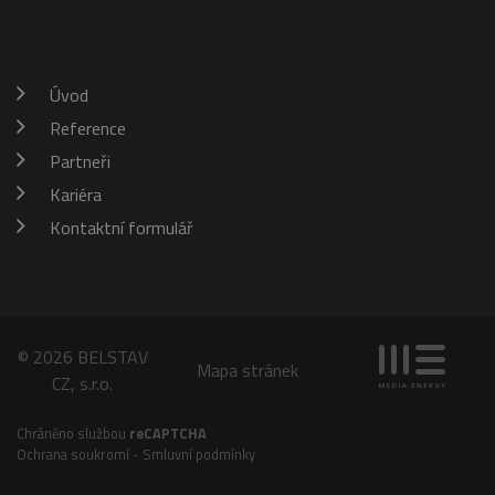
Google
.belstav.cz
Analytics.
Ukládá a
aktualizuje
jedinečnou
hodnotu pro
Úvod
každou
navštívenou
Reference
stránku a slouží
k počítání a
Partneři
sledování
zobrazení
stránek.
Kariéra
Kontaktní formulář
© 2026 BELSTAV
Mapa stránek
CZ, s.r.o.
Chráněno službou
reCAPTCHA
Ochrana soukromí
-
Smluvní podmínky