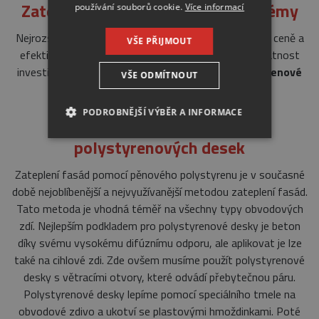
Zateplení fasád kontaktními systémy
používání souborů cookie.
Více informací
Nejrozšířenější metoda zateplení fasád díky své nízké ceně a
VŠE PŘIJMOUT
efektivitě. Zateplení touto metodou garantuje návratnost
investice do 3–5 let.
Na fasádu se aplikují polystyrenové
VŠE ODMÍTNOUT
desky či desky z minerální vaty
.
PODROBNĚJŠÍ VÝBĚR A INFORMACE
Zateplení fasád pomocí
polystyrenových desek
NEZBYTNÉ
ANALYTICKÉ
Zateplení fasád pomocí pěnového polystyrenu je v současné
MARKETINGOVÉ
době nejoblíbenější a nejvyužívanější metodou zateplení fasád.
Tato metoda je vhodná téměř na všechny typy obvodových
zdí. Nejlepším podkladem pro polystyrenové desky je beton
díky svému vysokému difúznímu odporu, ale aplikovat je lze
Nezbytné
Analytické
Marketingové
také na cihlové zdi. Zde ovšem musíme použít polystyrenové
Nezbytně nutné soubory cookie umožňují
desky s větracími otvory, které odvádí přebytečnou páru.
základní funkce webových stránek, jako je
Polystyrenové desky lepíme pomocí speciálního tmele na
přihlášení uživatele a správa účtu. Webové
stránky nelze bez nezbytně nutných souborů
obvodové zdivo a ukotví se plastovými hmoždinkami. Poté
cookie správně používat.