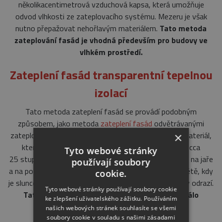
několikacenti­metrová vzduchová kapsa, která umožňuje
odvod vlhkosti ze zateplovacího systému. Mezeru je však
nutno přepažovat nehořlavým materiálem.
Tato metoda
zateplování fasád je vhodná především pro budovy ve
vlhkém prostředí.
Zateplení fasád transparentní tepelnou
izolací
Tato metoda zateplení fasád se provádí podobným
způsobem, jako metoda
zateplení fasád
odvětrávanými
zateplovacími systémy. Zde je však použit speciální materiál,
×
který propouští sluneční paprsky pouze pod úhlem cca
Tyto webové stránky
25 stupňů, a umožňuje ohřev zateplení budovy pouze na jaře
používají soubory
a na podzim, kdy se slunce pohybuje nízko. Naopak v létě, kdy
cookie.
je slunce vysoko, se sluneční paprsky od pláště budovy odrazí.
Tyto webové stránky používají soubory cookie
Tato metoda je finančně náročnější a zatím málo
ke zlepšení uživatelského zážitku. Používáním
rozšířena.
našich webových stránek souhlasíte se všemi
soubory cookie v souladu s našimi zásadami