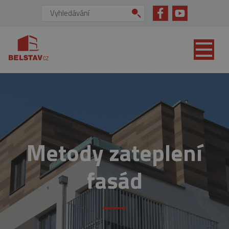
přejít na hlavní obsah
Vyhledávání:
Metody zateplení
fasád