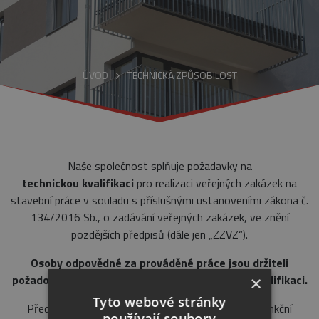
ÚVOD
TECHNICKÁ ZPŮSOBILOST
Naše společnost splňuje požadavky na
technickou
kvalifikaci
pro realizaci veřejných zakázek na
stavební práce v souladu s příslušnými ustanoveními zákona č.
134/2016 Sb., o zadávání veřejných zakázek, ve znění
pozdějších předpisů (dále jen „ZZVZ“).
Osoby odpovědné za prováděné práce jsou držiteli
požadovaného osvědčení o vzdělání a profesní kvalifikaci.
×
Tyto webové stránky
Předpoklady pro technické, jakostní, estetické a funkční
používají soubory