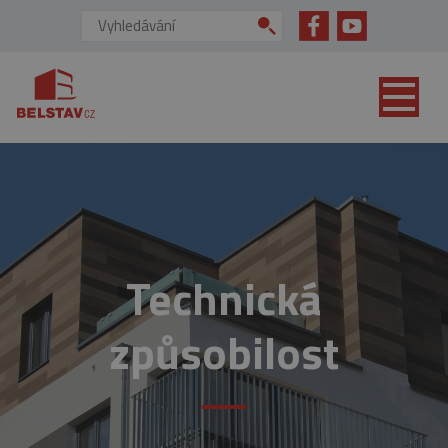
přejít na hlavní obsah
Vyhledávání:
Technická
způsobilost