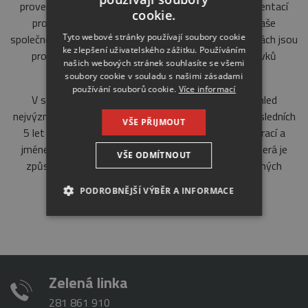
provedení zakázky jsou doloženy certifikáty i dokumentací
cookie.
provedených staveb. Ve většině zakázek působí naše
Tyto webové stránky používají soubory cookie
společnost jako generální dodavatel a práce na zakázkách jsou
ke zlepšení uživatelského zážitku. Používáním
prováděny řádně, dle technických norem a požadavků
našich webových stránek souhlasíte se všemi
zadavatele.
soubory cookie v souladu s našimi zásadami
používání souborů cookie.
Více informací
V seznamu předkládaném zadavateli uvádíme přehled
nejvýznamnějších stavebních prací provedených za posledních
VŠE PŘIJMOUT
5 let s uvedením rozsahu, doby a místa provedení prací a
jménem kontaktní osoby – zástupce objednatele, která je
VŠE ODMÍTNOUT
způsobilá poskytnout veškeré reference o provedených
pracích.
PODROBNĚJŠÍ VÝBĚR A INFORMACE
NEZBYTNÉ
ANALYTICKÉ
MARKETINGOVÉ
Zelená linka
281 861 910