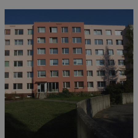
Nezbytné
Analytické
Marketingové
Nezbytně nutné soubory cookie umožňují
základní funkce webových stránek, jako je
přihlášení uživatele a správa účtu. Webové
stránky nelze bez nezbytně nutných souborů
cookie správně používat.
Provider
/
Název
Vyprší
Popis
Doména
_GRECAPTCHA
5
Google
Google LLC
měsíců
reCAPTCHA
www.google.com
4
nastaví při
týdny
spuštění
potřebný
soubor cookie
(_GRECAPTCHA)
za účelem
provedení
analýzy rizik.
Provider
/
Název
Vyprší
Popis
Doména