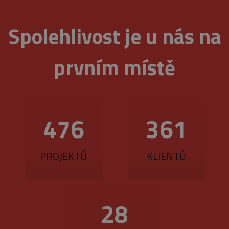
Spolehlivost je u nás na
prvním místě
560
425
PROJEKTŮ
KLIENTŮ
33