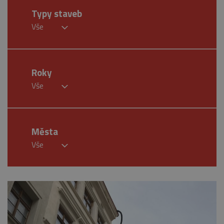
Typy staveb
Vše
Roky
Vše
Města
Vše