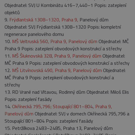
Objednatel: SVJ U Kombinátu 416–7,440–1 Popis: zateplení
objektů
9.
Frýdlantská 1308–1320, Praha 9,
Panelový dům
Objednatel: SVJ Frýdlantská 1308–1320 Popis: kompletní
regenerace panelového domu
10.
MŠ Veltruská 560, Praha 9, Panelový dům
Objednatel: MČ
Praha 9 Popis: zateplení obvodových konstrukcí a střechy
11.
MŠ Šluknovská 328, Praha 9, Panelový dům
Objednatel:
MČ Praha 9 Popis: zateplení obvodových konstrukcí a střechy
12.
MŠ Litvínovská 490, Praha 9, Panelový dům
Objednatel:
MČ Praha 9 Popis: zetepkení obvodových konstrukcí a
střechy
13. RD Vrané nad Vltavou, Rodinný dům Objednatel: Miloš Elis
Popis: zateplení fasády
14.
Okřínecká 795,796; Stoupající 801–804, Praha 9,
Panelový dům
Objednatel: SVJ v domech Okřínecká 795,796 a
Stoupající 801–804 Popis: zateplení fasády
15. Petržílkova 2483–2485, Praha 13, Panelový dům