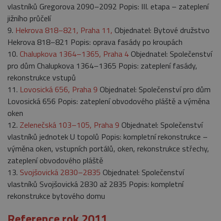
vlastníků Gregorova 2090–2092 Popis: III. etapa – zateplení
jižního průčelí
9.
Hekrova 818–821, Praha 11,
Objednatel: Bytové družstvo
Hekrova 818–821 Popis: oprava fasády po kroupách
10.
Chalupkova 1364–1365, Praha 4
Objednatel: Společenství
pro dům Chalupkova 1364–1365 Popis: zateplení fasády,
rekonstrukce vstupů
11.
Lovosická 656, Praha 9
Objednatel: Společenství pro dům
Lovosická 656 Popis: zateplení obvodového pláště a výměna
oken
12.
Zelenečská 103–105, Praha 9
Objednatel: Společenství
vlastníků jednotek U topolů Popis: kompletní rekonstrukce –
výměna oken, vstupních portálů, oken, rekonstrukce střechy,
zateplení obvodového pláště
13.
Svojšovická 2830–2835
Objednatel: Společenství
vlastníků Svojšovická 2830 až 2835 Popis: kompletní
rekonstrukce bytového domu
Reference rok 2011