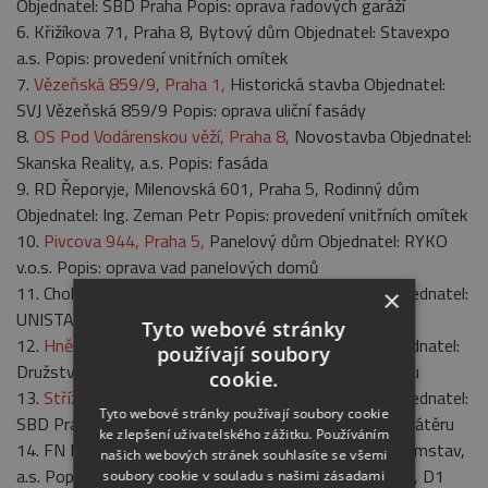
Objednatel: SBD Praha Popis: oprava řadových garáží
6. Křižíkova 71, Praha 8, Bytový dům Objednatel: Stavexpo
a.s. Popis: provedení vnitřních omítek
7.
Vězeňská 859/9, Praha 1,
Historická stavba Objednatel:
SVJ Vězeňská 859/9 Popis: oprava uliční fasády
8.
OS Pod Vodárenskou věží, Praha 8,
Novostavba Objednatel:
Skanska Reality, a.s. Popis: fasáda
9. RD Řeporyje, Milenovská 601, Praha 5, Rodinný dům
Objednatel: Ing. Zeman Petr Popis: provedení vnitřních omítek
10.
Pivcova 944, Praha 5,
Panelový dům Objednatel: RYKO
v.o.s. Popis: oprava vad panelových domů
11. Cholupice, Podchýšská, Praha 12, Novostavba Objednatel:
×
UNISTAV a.s. Popis: provedení vnějších omítek
Tyto webové stránky
12.
Hněvkovského 1387, Praha 4,
Panelový dům Objednatel:
používají soubory
Družstvo Hněvkovského 1387 Popis: zateplení objektu
cookie.
13.
Střížkovská 29a/1 SBD, Praha 8,
Bytový dům Objednatel:
Tyto webové stránky používají soubory cookie
SBD Praha Popis: oprava fasády a provedení nového nátěru
ke zlepšení uživatelského zážitku. Používáním
14. FN Motol, Praha 5, Veřejná stavba Objednatel: Průmstav,
našich webových stránek souhlasíte se všemi
a.s. Popis: rekonstrukce a modernizace objektů A, B, D, D1
soubory cookie v souladu s našimi zásadami