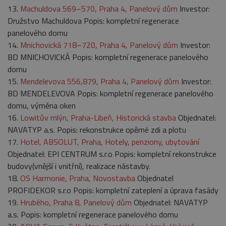
13.
Machuldova 569–570, Praha 4, Panelový dům
Investor:
Družstvo Machuldova Popis: kompletní regenerace
panelového domu
14.
Mnichovická 718–720, Praha 4, Panelový dům
Investor:
BD MNICHOVICKÁ Popis: kompletní regenerace panelového
domu
15.
Mendelevova 556,879, Praha 4, Panelový dům
Investor:
BD MENDELEVOVA Popis: kompletní regenerace panelového
domu, výměna oken
16.
Lowitův mlýn, Praha-Libeň, Historická stavba
Objednatel:
NAVATYP a.s. Popis: rekonstrukce opěrné zdi a plotu
17.
Hotel, ABSOLUT, Praha, Hotely, penziony, ubytování
Objednatel: EPI CENTRUM s.r.o Popis: kompletní rekonstrukce
budovy(vnější i vnitřní), realizace nástavby.
18.
OS Harmonie, Praha, Novostavba
Objednatel
PROFIDEKOR s.r.o Popis: kompletní zateplení a úprava fasády
19.
Hrubého, Praha 8, Panelový dům
Objednatel: NAVATYP
a.s. Popis: kompletní regenerace panelového domu