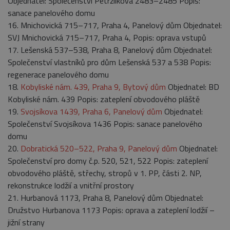
Objednatel: Společenství Petržílkova 2483–2485 Popis:
sanace panelového domu
16. Mnichovická 715–717, Praha 4, Panelový dům Objednatel:
SVJ Mnichovická 715–717, Praha 4, Popis: oprava vstupů
17. Lešenská 537–538, Praha 8, Panelový dům Objednatel:
Společenství vlastníků pro dům Lešenská 537 a 538 Popis:
regenerace panelového domu
18.
Kobyliské nám. 439, Praha 9, Bytový dům
Objednatel: BD
Kobyliské nám. 439 Popis: zateplení obvodového pláště
19.
Svojsíkova 1439, Praha 6, Panelový dům
Objednatel:
Společenství Svojsíkova 1436 Popis: sanace panelového
domu
20.
Dobratická 520–522, Praha 9, Panelový dům
Objednatel:
Společenství pro domy č.p. 520, 521, 522 Popis: zateplení
obvodového pláště, střechy, stropů v 1. PP, části 2. NP,
rekonstrukce lodžií a vnitřní prostory
21. Hurbanová 1173, Praha 8, Panelový dům Objednatel:
Družstvo Hurbanova 1173 Popis: oprava a zateplení lodžií –
jižní strany