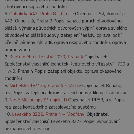
zhotovení okapového chodníku
6.
Ouholická 442, Praha 8 – Čimice
Objednatel: SVJ domu č.p.
442, Ouholická, Praha 8 Popis: sanace poruch obvodového
pláště, výměna původních otvorových výplní, oprava svislého
obvodového pláště budovy, zateplení fasády, oprava lodžií
včetně výměny zábradlí, oprava okapového chodníku, oprava
hromosvodu
7.
Květnového vítězství 1739, Praha 4
Objednatel:
Společenství vlastníků jednotek Květnového vítězství 1739 a
1740, Praha 4 Popis: zateplení objektu, oprava okapového
chodníku
8.
Michelská 18/12a, Praha 4 – Michle
Objednatel: Bonabo,
a.s. Popis: zateplení administrativní budovy, klempířské prvky
9.
Nové Měcholupy IV, objekt D
Objednatel: PP53, a.s. Popis:
realizace kontaktního zateplovacího systému
10.
Levského 3222, Praha 4 – Modřany
‎ Objednatel:
Společenství vlastníků Levského 3222 Popis: vybudování
bezbariérového vstupu