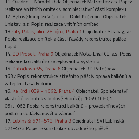
11. Quadrio – Národní třída Objednatel: Metrostav a.s. Popis:
realizace vnitřních omítek v administrativní části komplexu
12. Bytový komplex V Čeňku – Dolní Počernice Objednatel:
Unistav, a.s. Popis: realizace vnitřních omítek
13.
City Palais, ulice 28. října, Praha 1
Objednatel: Strabag, a.s.
Popis: realizace omítek a části fasády rekonstrukce paláce
Rapid
14.
BD Prosek, Praha 9
Objednatel: Mota-Engil CE, a.s. Popis:
realizace kontaktního zateplovacího systému
15.
Patočkova 65, Praha 6
Objednatel: BD Patočkova
1637 Popis: rekonstrukce střešního pláště, oprava balkónů a
zateplení fasády domu
16.
Ke Krči 1059 – 1062, Praha 4
Objednatel: Společenství
vlastníků jednotek v budově Braník č.p.1059,1060,1­
061,1062 Popis: rekonstrukci balkónů – provedení nových
podlah a dodávka nového zábradlí
17.
Lublinská 571–573, Praha 8
Objednatel: SVJ Lublinská
571–573 Popis: rekonstrukce obvodového pláště