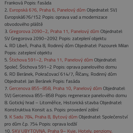
Franková Popis: fasáda
Provider
/
2.
Evropská 676, Praha 6, Panelový dům
Objednatel: SVJ
Název
Vyprší
Popis
Doména
Evropská676/152 Popis: oprava vad a modernizace
_GRECAPTCHA
5
Google
Google LLC
obvodového pláště
měsíců
reCAPTCHA
www.google.com
4
nastaví při
3.
Gregorova 2090–2, Praha 11, Panelový dům
Objednatel:
týdny
spuštění
SV Gregorova 2090–2092 Popis: zateplení objektu
potřebný
soubor cookie
4. RD Libeň, Praha 8, Rodinný dům Objednatel: Pazourek Milan
(_GRECAPTCHA)
za účelem
Popis: zateplení objektu
provedení
analýzy rizik.
5.
Štichova 591–2, Praha 11, Panelový dům
Objednatel:
Společ. Štichova 591–2 Popis: oprava panelového domu
6. RD Beránek, Pokračovací 614/7, Říčany, Rodinný dům
Objednatel: Jan Beránek Popis: fasáda
7.
Gercenova 855–858, Praha 10, Panelový dům
Objednatel:
SVJ Gercenova 855–858 Popis: regenerace panelového domu
Provider
/
Název
Vyprší
Popis
Doména
8. Gotický hrad – Litoměřice, Historická stavba Objednatel:
Provider
/
Název
Vyprší
Popis
Konstruktiva Konsit a.s. Popis: provedení zdění
_ga
2 roky
Tento název
Google
Doména
souboru cookie
LLC
9.
K Sadu 784, Praha 8, Bytový dům
Objednatel: Společenství
je spojen s
.belstav.cz
sid
.seznam.cz
4
Toto je velmi
Google
týdny
běžný název
pro dům č.p. 754 Popis: oprava lodžií
Universal
2 dny
souboru cook
Analytics - což je
10.
SKV UBYTOVNA, Praha 9– Kyje, Hotely, penziony,
ale pokud je