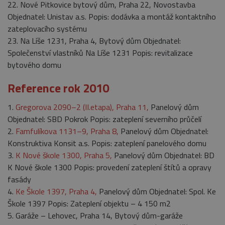
22. Nové Pitkovice bytový dům, Praha 22, Novostavba
Objednatel: Unistav a.s. Popis: dodávka a montáž kontaktního
zateplovacího systému
23. Na Líše 1231, Praha 4, Bytový dům Objednatel:
Společenství vlastníků Na Líše 1231 Popis: revitalizace
bytového domu
Reference rok 2010
1.
Gregorova 2090–2 (II.etapa), Praha 11,
Panelový dům
Objednatel: SBD Pokrok Popis: zateplení severního průčelí
2.
Famfulíkova 1131–9, Praha 8,
Panelový dům Objednatel:
Konstruktiva Konsit a.s. Popis: zateplení panelového domu
3.
K Nové škole 1300, Praha 5,
Panelový dům Objednatel: BD
K Nové škole 1300 Popis: provedení zateplení štítů a opravy
fasády
4.
Ke Škole 1397, Praha 4,
Panelový dům Objednatel: Spol. Ke
Škole 1397 Popis: Zateplení objektu – 4 150 m2
5. Garáže – Lehovec, Praha 14, Bytový dům-garáže