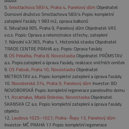
dlažba
5.
Smotlachova 583/4, Praha 4, Panelový dům
Objednatel:
Domovní družstvo Smotlachova 583/4 Popis: kompletní
zateplení fasády 1 983 m2, oprava balkonů
6. Slévačská 905, Praha 9, Panelový dům Objednatel: VAS
v.o.s. Popis: Oprava a rekonstrukce střechy; zateplení
7. Národní 43/365, Praha 1, Historická stavba Objednatel:
TRADE CENTRE PRAHA a.s. Popis: Oprava fasády
8.
OS Pekařka, Praha 8, Novostavba
Objednatel. PRŮMSTAV
a.s. Popis:zateplení a úprava fasády, realizace vnitřních omítek
9.
OS Palouk, Praha 10, Novostavba
Objednatel:
METROSTAV a.s. Popis: kompletní zateplení a úprava fasády
10.
Novoborská 374, Praha 9, Panelový dům
Investor: BD
NOVOBORSKÁ Popis: kompletní regenerace panelového domu
11.
Accamalux, Mladá Boleslav, Novostavba
Objednatel:
SKANSKA CZ a.s. Popis: kompletní zateplení a úprava fasády
objektu
12.
Laudova 1025–1027, Praha- Řepy 13, Panelový dům
Investor: MČ PRAHA 17 Popis: kompletní regenerace