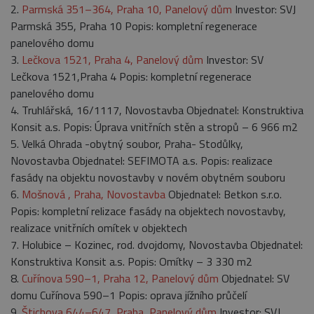
Google
.belstav.cz
2.
Parmská 351–364, Praha 10, Panelový dům
Investor: SVJ
Analytics.
Ukládá a
Parmská 355, Praha 10 Popis: kompletní regenerace
aktualizuje
panelového domu
jedinečnou
hodnotu pro
3.
Lečkova 1521, Praha 4, Panelový dům
Investor: SV
každou
navštívenou
Lečkova 1521,Praha 4 Popis: kompletní regenerace
stránku a slouží
k počítání a
panelového domu
sledování
4. Truhlářská, 16/1117, Novostavba Objednatel: Konstruktiva
zobrazení
stránek.
Konsit a.s. Popis: Úprava vnitřních stěn a stropů – 6 966 m2
5. Velká Ohrada -obytný soubor, Praha- Stodůlky,
Novostavba Objednatel: SEFIMOTA a.s. Popis: realizace
fasády na objektu novostavby v novém obytném souboru
6.
Mošnová , Praha, Novostavba
Objednatel: Betkon s.r.o.
Popis: kompletní relizace fasády na objektech novostavby,
realizace vnitřních omítek v objektech
7. Holubice – Kozinec, rod. dvojdomy, Novostavba Objednatel:
Konstruktiva Konsit a.s. Popis: Omítky – 3 330 m2
8.
Cuřínova 590–1, Praha 12, Panelový dům
Objednatel: SV
domu Cuřínova 590–1 Popis: oprava jížního průčelí
9.
Štichova 644–647, Praha, Panelový dům
Investor: SVJ