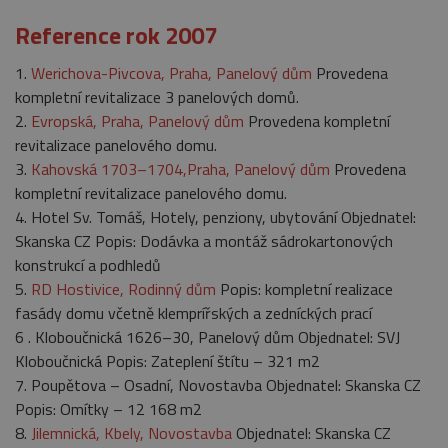
Reference rok 2007
1.
Werichova-Pivcova, Praha, Panelový dům
Provedena
kompletní revitalizace 3 panelových domů.
2.
Evropská, Praha, Panelový dům
Provedena kompletní
revitalizace panelového domu.
3.
Kahovská 1703–1704,Praha, Panelový dům
Provedena
kompletní revitalizace panelového domu.
4. Hotel Sv. Tomáš, Hotely, penziony, ubytování Objednatel:
Skanska CZ Popis: Dodávka a montáž sádrokartonových
konstrukcí a podhledů
5.
RD Hostivice, Rodinný dům
Popis: kompletní realizace
fasády domu včetně klemprířských a zedníckých prací
6 . Kloboučnická 1626–30, Panelový dům Objednatel: SVJ
Kloboučnická Popis: Zateplení štítu – 321 m2
7. Poupětova – Osadní, Novostavba Objednatel: Skanska CZ
Popis: Omítky – 12 168 m2
8.
Jilemnická, Kbely, Novostavba
Objednatel: Skanska CZ