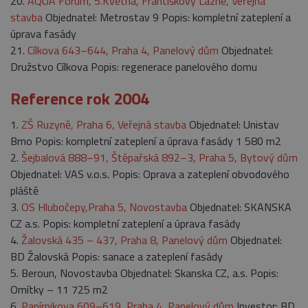
20.
AQUA Forum, 5.Května, Františkovy Lázně, Veřejná
stavba
Objednatel: Metrostav 9 Popis: kompletní zateplení a
úprava fasády
21.
Cílkova 643–644, Praha 4, Panelový dům
Objednatel:
Družstvo Cílkova Popis: regenerace panelového domu
Reference rok 2004
1.
ZŠ Ruzyně, Praha 6, Veřejná stavba
Objednatel: Unistav
Brno Popis: kompletní zateplení a úprava fasády 1 580 m2
2.
Šejbalová 888–91, Štěpařská 892–3, Praha 5, Bytový dům
Objednatel: VAS v.o.s. Popis: Oprava a zateplení obvodového
pláště
3.
OS Hlubočepy,Praha 5, Novostavba
Objednatel: SKANSKA
CZ a.s. Popis: kompletní zateplení a úprava fasády
4.
Žalovská 435 – 437, Praha 8, Panelový dům
Objednatel:
BD Žalovská Popis: sanace a zateplení fasády
5. Beroun, Novostavba Objednatel: Skanska CZ, a.s. Popis:
Omítky – 11 725 m2
6.
Papírnikova 609–619, Praha 4, Panelový dům
Investor: BD