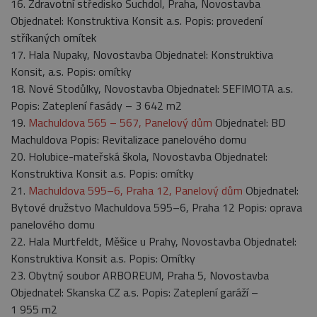
16. Zdravotní středisko Suchdol, Praha, Novostavba
Objednatel: Konstruktiva Konsit a.s. Popis: provedení
stříkaných omítek
17. Hala Nupaky, Novostavba Objednatel: Konstruktiva
Konsit, a.s. Popis: omítky
18. Nové Stodůlky, Novostavba Objednatel: SEFIMOTA a.s.
Popis: Zateplení fasády – 3 642 m2
19.
Machuldova 565 – 567, Panelový dům
Objednatel: BD
Machuldova Popis: Revitalizace panelového domu
20. Holubice-mateřská škola, Novostavba Objednatel:
Konstruktiva Konsit a.s. Popis: omítky
21.
Machuldova 595–6, Praha 12, Panelový dům
Objednatel:
Bytové družstvo Machuldova 595–6, Praha 12 Popis: oprava
panelového domu
22. Hala Murtfeldt, Měšice u Prahy, Novostavba Objednatel:
Konstruktiva Konsit a.s. Popis: Omítky
23. Obytný soubor ARBOREUM, Praha 5, Novostavba
Objednatel: Skanska CZ a.s. Popis: Zateplení garáží –
1 955 m2