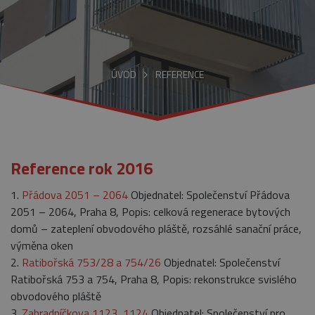
ÚVOD
REFERENCE
Reference rok 2016
1.
Přádova 2051 – 2064
Objednatel: Společenství Přádova
2051 – 2064, Praha 8, Popis: celková regenerace bytových
domů – zateplení obvodového pláště, rozsáhlé sanační práce,
výměna oken
2.
Ratibořská 753/28 a 754/26
Objednatel: Společenství
Ratibořská 753 a 754, Praha 8, Popis: rekonstrukce svislého
obvodového pláště
3.
Zahradníčkova 1123, 1124
Objednatel: Společenství pro