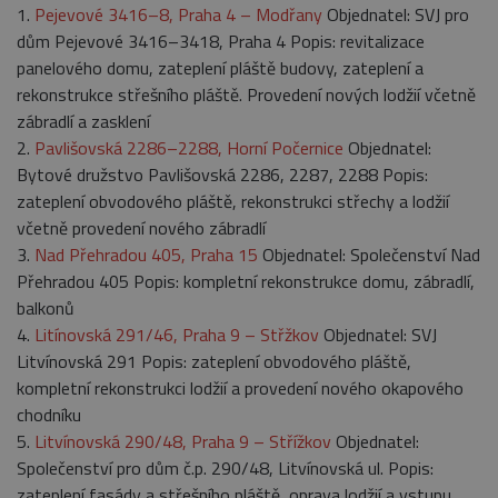
1.
Pejevové 3416–8, Praha 4 – Modřany
Objednatel: SVJ pro
dům Pejevové 3416–3418, Praha 4 Popis: revitalizace
panelového domu, zateplení pláště budovy, zateplení a
rekonstrukce střešního pláště. Provedení nových lodžií včetně
zábradlí a zasklení
2.
Pavlišovská 2286–2288, Horní Počernice
Objednatel:
Bytové družstvo Pavlišovská 2286, 2287, 2288 Popis:
zateplení obvodového pláště, rekonstrukci střechy a lodžií
včetně provedení nového zábradlí
3.
Nad Přehradou 405, Praha 15
Objednatel: Společenství Nad
Přehradou 405 Popis: kompletní rekonstrukce domu, zábradlí,
balkonů
4.
Litínovská 291/46, Praha 9 – Střžkov
Objednatel: SVJ
Litvínovská 291 Popis: zateplení obvodového pláště,
kompletní rekonstrukci lodžií a provedení nového okapového
chodníku
5.
Litvínovská 290/48, Praha 9 – Střížkov
Objednatel:
Společenství pro dům č.p. 290/48, Litvínovská ul. Popis:
zateplení fasády a střešního pláště, oprava lodžií a vstupu,