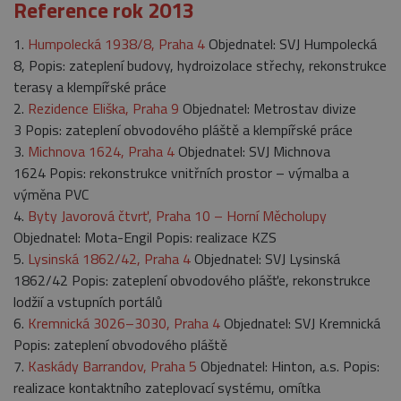
Reference rok 2013
1.
Humpolecká 1938/8, Praha 4
Objednatel: SVJ Humpolecká
8, Popis: zateplení budovy, hydroizolace střechy, rekonstrukce
terasy a klempířské práce
2.
Rezidence Eliška, Praha 9
Objednatel: Metrostav divize
3 Popis: zateplení obvodového pláště a klempířské práce
3.
Michnova 1624, Praha 4
Objednatel: SVJ Michnova
1624 Popis: rekonstrukce vnitřních prostor – výmalba a
výměna PVC
4.
Byty Javorová čtvrť, Praha 10 – Horní Měcholupy
Objednatel: Mota-Engil Popis: realizace KZS
5.
Lysinská 1862/42, Praha 4
Objednatel: SVJ Lysinská
1862/42 Popis: zateplení obvodového plášťe, rekonstrukce
lodžií a vstupních portálů
6.
Kremnická 3026–3030, Praha 4
Objednatel: SVJ Kremnická
Popis: zateplení obvodového pláště
7.
Kaskády Barrandov, Praha 5
Objednatel: Hinton, a.s. Popis:
realizace kontaktního zateplovací systému, omítka