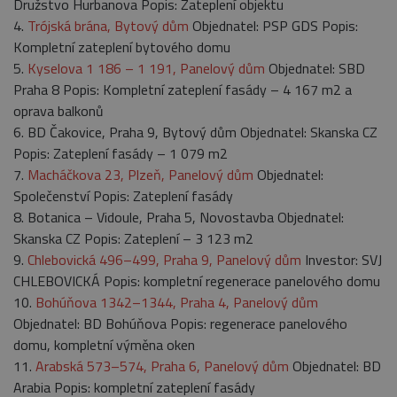
Družstvo Hurbanova Popis: Zateplení objektu
4.
Trójská brána, Bytový dům
Objednatel: PSP GDS Popis:
Kompletní zateplení bytového domu
5.
Kyselova 1 186 – 1 191, Panelový dům
Objednatel: SBD
Praha 8 Popis: Kompletní zateplení fasády – 4 167 m2 a
oprava balkonů
6. BD Čakovice, Praha 9, Bytový dům Objednatel: Skanska CZ
Popis: Zateplení fasády – 1 079 m2
7.
Macháčkova 23, Plzeň, Panelový dům
Objednatel:
Společenství Popis: Zateplení fasády
8. Botanica – Vidoule, Praha 5, Novostavba Objednatel:
Skanska CZ Popis: Zateplení – 3 123 m2
9.
Chlebovická 496–499, Praha 9, Panelový dům
Investor: SVJ
CHLEBOVICKÁ Popis: kompletní regenerace panelového domu
10.
Bohúňova 1342–1344, Praha 4, Panelový dům
Objednatel: BD Bohúňova Popis: regenerace panelového
domu, kompletní výměna oken
11.
Arabská 573–574, Praha 6, Panelový dům
Objednatel: BD
Arabia Popis: kompletní zateplení fasády