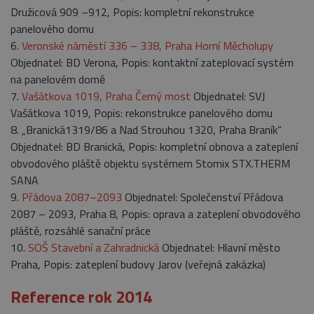
Družicová 909 –912, Popis: kompletní rekonstrukce
panelového domu
6.
Veronské náměstí 336 – 338, Praha Horní Měcholupy
Objednatel: BD Verona, Popis: kontaktní zateplovací systém
na panelovém domě
7.
Vašátkova 1019, Praha Černý most
Objednatel: SVJ
Vašátkova 1019, Popis: rekonstrukce panelového domu
8. „Branická1319/86 a Nad Strouhou 1320, Praha Braník“
Objednatel: BD Branická, Popis: kompletní obnova a zateplení
obvodového pláště objektu systémem Stomix STX.THERM
SANA
9.
Přádova 2087–2093
Objednatel: Společenství Přádova
2087 – 2093, Praha 8, Popis: oprava a zateplení obvodového
pláště, rozsáhlé sanační práce
10.
SOŠ Stavební a Zahradnická
Objednatel: Hlavní město
Praha, Popis: zateplení budovy Jarov (veřejná zakázka)
Reference rok 2014