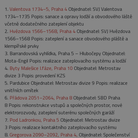
1.
Valentova 1734–5, Praha 4
Objednatel: SVJ Valentova
1734–1735 Popis: sanace a opravy lodžií a obvodového láště
včetně dodatečného zateplení objektu
2.
Hvězdova 1566–1568, Praha 4
Objednatel: SVJ Hvězdova
1566–1568 Popis: zateplení a sanace obvodového pláště a
klempířské prvky
3. Barrandovská vyhlídka, Praha 5 – Hlubočepy Objednatel:
Mota-Engil Popis: realizace zateplovacího systému a lodžií
4.
Byty Malešice I.fáze, Praha 10
Objednatel: Metrostav
divize 3 Popis: provedení KZS
5. Pardubice Objednatel: Metrostav divize 9 Popis: realizace
vnitřních omítek
6.
Přádova 2051–2064, Praha 8
Objednatel: SBD Praha
8 Popis: rekonstrukce vstupů a společných prostor, nové
elektrorozvody, zateplení suterénu společných garáží
7.
Pod Ladronkou, Praha 5
Objednatel: Metrostav divize
3 Popis: realizace kontaktního zateplovacího systému
8.
Gregorova 2090–2092, Praha 4,
Objednatel: Společenství