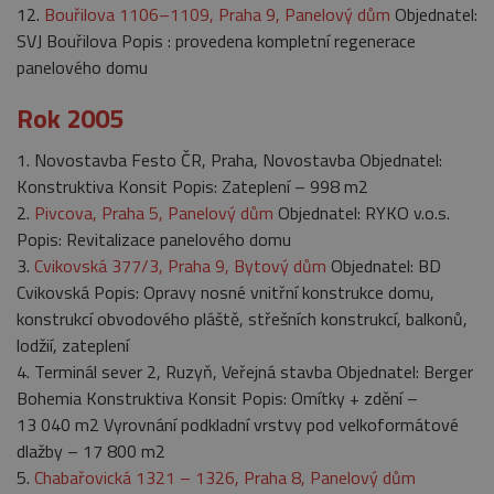
12.
Bouřilova 1106–1109, Praha 9, Panelový dům
Objednatel:
SVJ Bouřilova Popis : provedena kompletní regenerace
panelového domu
Rok 2005
1. Novostavba Festo ČR, Praha, Novostavba Objednatel:
Konstruktiva Konsit Popis: Zateplení – 998 m2
2.
Pivcova, Praha 5, Panelový dům
Objednatel: RYKO v.o.s.
Popis: Revitalizace panelového domu
3.
Cvikovská 377/3, Praha 9, Bytový dům
Objednatel: BD
Cvikovská Popis: Opravy nosné vnitřní konstrukce domu,
konstrukcí obvodového pláště, střešních konstrukcí, balkonů,
lodžií, zateplení
4. Terminál sever 2, Ruzyň, Veřejná stavba Objednatel: Berger
Bohemia Konstruktiva Konsit Popis: Omítky + zdění –
13 040 m2 Vyrovnání podkladní vrstvy pod velkoformátové
dlažby – 17 800 m2
5.
Chabařovická 1321 – 1326, Praha 8, Panelový dům