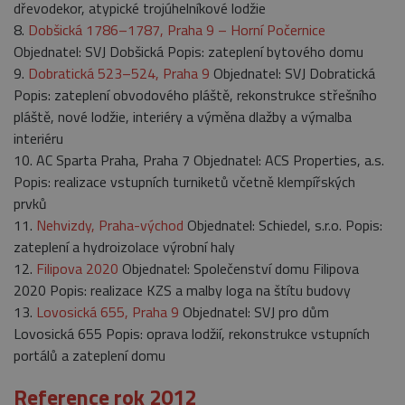
dřevodekor, atypické trojúhelníkové lodžie
8.
Dobšická 1786–1787, Praha 9 – Horní Počernice
Objednatel: SVJ Dobšická Popis: zateplení bytového domu
9.
Dobratická 523–524, Praha 9
Objednatel: SVJ Dobratická
Popis: zateplení obvodového pláště, rekonstrukce střešního
pláště, nové lodžie, interiéry a výměna dlažby a výmalba
interiéru
10. AC Sparta Praha, Praha 7 Objednatel: ACS Properties, a.s.
Popis: realizace vstupních turniketů včetně klempířských
prvků
11.
Nehvizdy, Praha-východ
Objednatel: Schiedel, s.r.o. Popis:
zateplení a hydroizolace výrobní haly
12.
Filipova 2020
Objednatel: Společenství domu Filipova
2020 Popis: realizace KZS a malby loga na štítu budovy
13.
Lovosická 655, Praha 9
Objednatel: SVJ pro dům
Lovosická 655 Popis: oprava lodžií, rekonstrukce vstupních
portálů a zateplení domu
Reference rok 2012