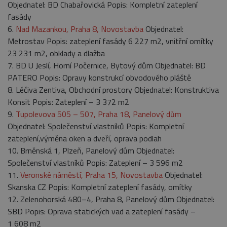
Objednatel: BD Chabařovická Popis: Kompletní zateplení
fasády
6.
Nad Mazankou, Praha 8, Novostavba
Objednatel:
Metrostav Popis: zateplení fasády 6 227 m2, vnitřní omítky
23 231 m2, obklady a dlažba
7. BD U Jeslí, Horní Počernice, Bytový dům Objednatel: BD
PATERO Popis: Opravy konstrukcí obvodového pláště
8. Léčiva Zentiva, Obchodní prostory Objednatel: Konstruktiva
Konsit Popis: Zateplení – 3 372 m2
9.
Tupolevova 505 – 507, Praha 18, Panelový dům
Objednatel: Společenství vlastníků Popis: Kompletní
zateplení,výměna oken a dveří, oprava podlah
10. Brněnská 1, Plzeň, Panelový dům Objednatel:
Společenství vlastníků Popis: Zateplení – 3 596 m2
11.
Veronské náměstí, Praha 15, Novostavba
Objednatel:
Skanska CZ Popis: Kompletní zateplení fasády, omítky
12. Zelenohorská 480–4, Praha 8, Panelový dům Objednatel:
SBD Popis: Oprava statických vad a zateplení fasády –
1 608 m2