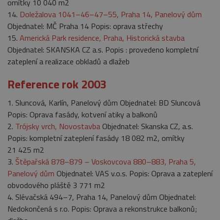
omítky 10 040 m2
14.
Doležalova 1041–46–47–55, Praha 14, Panelový dům
Objednatel: MČ Praha 14 Popis: oprava střechy
15.
Americká Park residence, Praha, Historická stavba
Objednatel: SKANSKA CZ a.s. Popis : provedeno kompletní
zateplení a realizace obkladů a dlažeb
Reference rok 2003
1. Sluncová, Karlín, Panelový dům Objednatel: BD Sluncová
Popis: Oprava fasády, kotvení atiky a balkonů
2.
Trójsky vrch, Novostavba
Objednatel: Skanska CZ, a.s.
Popis: kompletní zateplení fasády 18 082 m2, omítky
21 425 m2
3.
Štěpařská 878–879 – Voskovcova 880–883, Praha 5,
Panelový dům
Objednatel: VAS v.o.s. Popis: Oprava a zateplení
obvodového pláště 3 771 m2
4. Slévačská 494–7, Praha 14, Panelový dům Objednatel:
Nedokončená s r.o. Popis: Oprava a rekonstrukce balkonů;