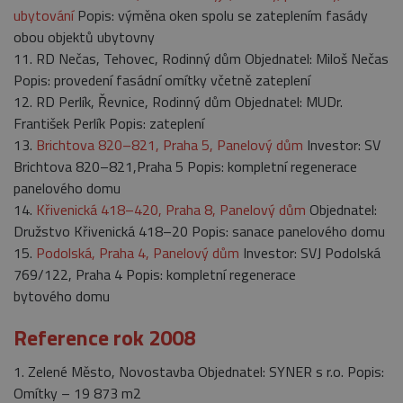
významná
nalezen jako
ubytování
Popis: výměna oken spolu se zateplením fasády
aktualizace
soubor cooki
běžněji
relace, bude
obou objektů ubytovny
používané
pravděpodo
analytické
11. RD Nečas, Tehovec, Rodinný dům Objednatel: Miloš Nečas
použit jako p
služby Google.
správu stavu
Popis: provedení fasádní omítky včetně zateplení
Tento soubor
relace.
cookie se
12. RD Perlík, Řevnice, Rodinný dům Objednatel: MUDr.
používá k
_gat_gtag_UA_16498929_3
.belstav.cz
54
Tento soubo
rozlišení
sekund
cookie je
František Perlík Popis: zateplení
jedinečných
součástí Goo
uživatelů
13.
Brichtova 820–821, Praha 5, Panelový dům
Investor: SV
Analytics a
přiřazením
používá se k
Brichtova 820–821,Praha 5 Popis: kompletní regenerace
náhodně
omezení
vygenerovaného
požadavků
panelového domu
čísla jako
(rychlost
identifikátoru
14.
Křivenická 418–420, Praha 8, Panelový dům
Objednatel:
požadavku
klienta. Je
škrticí klapky)
Družstvo Křivenická 418–20 Popis: sanace panelového domu
součástí
každého
15.
Podolská, Praha 4, Panelový dům
Investor: SVJ Podolská
požadavku na
stránku na webu
769/122, Praha 4 Popis: kompletní regenerace
a slouží k
výpočtu údajů o
bytového domu
návštěvnících,
relacích a
Reference rok 2008
kampaních pro
analytické
přehledy webů.
1. Zelené Město, Novostavba Objednatel: SYNER s r.o. Popis:
_gid
1 den
Tento soubor
Google
Omítky – 19 873 m2
cookie nastavuje
LLC