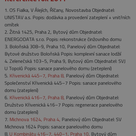
1. OS Fialka, V Álejích, Říčany, Novostavba Objednatel:
UNISTAV a.s. Popis: dodávka a provedení zateplení + vnitřních
omítek
2. Žitná 1425, Praha 2, Bytový dům Objednatel:
ENERGODATA s.r.o. Popis: rekonstrukce činžovního domu
3. Boloňská 308–9, Praha 10, Panelový dům Objednatel:
Bytové družstvo Boloňská Popis: komplexní sanace lodžií
4. Zelenečská 103–5, Praha 9, Bytový dům Objednatel: SVJ
U Topolů Popis: sanace panelového domu (zeteplení)
5.
Křivenická 445–7, Praha 8,
Panelový dům Objednatel:
Společenství Křivenická 445–7 Popis: sanace panelového
domu (zateplení)
6.
Křivenická 416–7, Praha 8,
Panelový dům Objednatel:
Družstvo Křivenická 416–7 Popis: regenerace panelového
domu (zateplení)
7.
Michnova 1624, Praha 4,
Panelový dům Objednatel: SV
Michnova 1624 Popis: sanace panelového domu
8.
U Kombinátu 416–7, 440–1, Praha 10,
Bytový dům