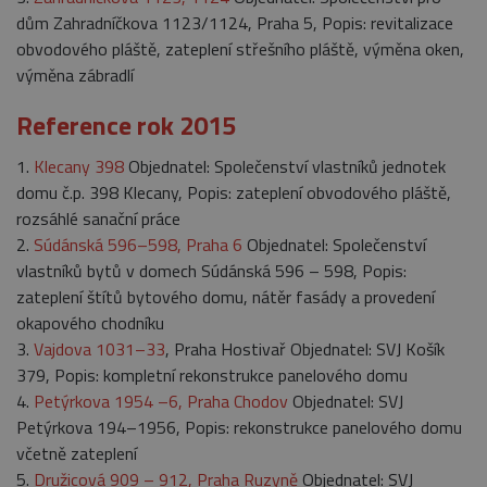
dům Zahradníčkova 1123/1124, Praha 5, Popis: revitalizace
obvodového pláště, zateplení střešního pláště, výměna oken,
výměna zábradlí
Reference rok 2015
1.
Klecany 398
Objednatel: Společenství vlastníků jednotek
domu č.p. 398 Klecany, Popis: zateplení obvodového pláště,
rozsáhlé sanační práce
2.
Súdánská 596–598, Praha 6
Objednatel: Společenství
vlastníků bytů v domech Súdánská 596 – 598, Popis:
zateplení štítů bytového domu, nátěr fasády a provedení
okapového chodníku
3.
Vajdova 1031–33
, Praha Hostivař Objednatel: SVJ Košík
379, Popis: kompletní rekonstrukce panelového domu
4.
Petýrkova 1954 –6, Praha Chodov
Objednatel: SVJ
Petýrkova 194–1956, Popis: rekonstrukce panelového domu
včetně zateplení
5.
Družicová 909 – 912, Praha Ruzyně
Objednatel: SVJ