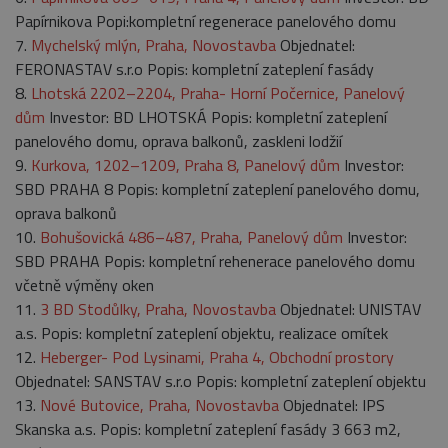
Papírnikova Popi:kompletní regenerace panelového domu
7.
Mychelský mlýn, Praha, Novostavba
Objednatel:
FERONASTAV s.r.o Popis: kompletní zateplení fasády
8.
Lhotská 2202–2204, Praha- Horní Počernice, Panelový
dům
Investor: BD LHOTSKÁ Popis: kompletní zateplení
panelového domu, oprava balkonů, zaskleni lodžií
9.
Kurkova, 1202–1209, Praha 8, Panelový dům
Investor:
SBD PRAHA 8 Popis: kompletní zateplení panelového domu,
oprava balkonů
10.
Bohušovická 486–487, Praha, Panelový dům
Investor:
SBD PRAHA Popis: kompletní rehenerace panelového domu
včetně výměny oken
11.
3 BD Stodůlky, Praha, Novostavba
Objednatel: UNISTAV
a.s. Popis: kompletní zateplení objektu, realizace omítek
12.
Heberger- Pod Lysinami, Praha 4, Obchodní prostory
Objednatel: SANSTAV s.r.o Popis: kompletní zateplení objektu
13.
Nové Butovice, Praha, Novostavba
Objednatel: IPS
Skanska a.s. Popis: kompletní zateplení fasády 3 663 m2,