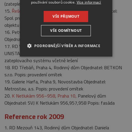
používání souborů cookie.
Více informací
(zateplení + omítky)
15.
Řešovská 492–3, Praha 8,
Panelový dům Objednatel:
VŠE PŘIJMOUT
Spol. pro dům Řešovská Popis: regenerace panelového
objektu
VŠE ODMÍTNOUT
16. Petýrkova 1942–1944, Praha 8, Panelový dům
Objednatel: SBD Pokrok Popis: zateplení objektu
17. RD Vinoř, Praha – Vinoř, Rodinný dům Objednatel:
PODROBNĚJŠÍ VÝBĚR A INFORMACE
UNISTAV, a.s. Popis: dodávka a provedení kontaktního
NEZBYTNÉ
ANALYTICKÉ
zateplovacího systému včetně lešení
18. RD Třebáň, Praha 4, Rodinný dům Objednatel: BETKON
MARKETINGOVÉ
s.r.o. Popis: provedení omítek
19. Galerie Harfa, Praha 9, Novostavba Objednatel:
Metrostav, a.s. Popis: provedení omítek
20.
K Netlukám 956–958, Praha 10,
Panelový dům
Nezbytné
Analytické
Marketingové
Objednatel: SVJ K Netlukám 956,957,958 P­opis: fasáda
Nezbytně nutné soubory cookie umožňují
Reference rok 2009
základní funkce webových stránek, jako je
přihlášení uživatele a správa účtu. Webové
stránky nelze bez nezbytně nutných souborů
1. RD Mezouň 143, Rodinný dům Objednatel: Daniela
cookie správně používat.