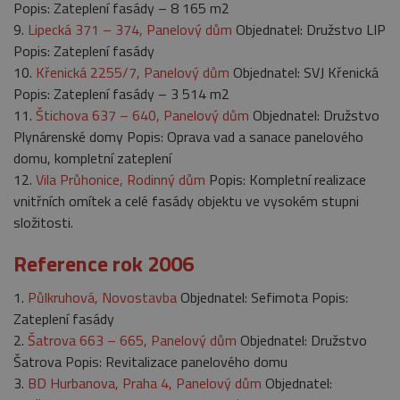
Popis: Zateplení fasády – 8 165 m2
9.
Lipecká 371 – 374, Panelový dům
Objednatel: Družstvo LIP
Popis: Zateplení fasády
10.
Křenická 2255/7, Panelový dům
Objednatel: SVJ Křenická
Popis: Zateplení fasády – 3 514 m2
11.
Štichova 637 – 640, Panelový dům
Objednatel: Družstvo
Plynárenské domy Popis: Oprava vad a sanace panelového
domu, kompletní zateplení
12.
Vila Průhonice, Rodinný dům
Popis: Kompletní realizace
vnitřních omítek a celé fasády objektu ve vysokém stupni
složitosti.
Reference rok 2006
1.
Půlkruhová, Novostavba
Objednatel: Sefimota Popis:
Zateplení fasády
2.
Šatrova 663 – 665, Panelový dům
Objednatel: Družstvo
Šatrova Popis: Revitalizace panelového domu
3.
BD Hurbanova, Praha 4, Panelový dům
Objednatel: