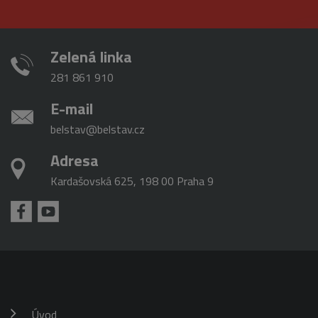
cookie se
používá k
_gat_gtag_UA_16498929_3
.belstav.cz
54
Tento soubo
rozlišení
sekund
cookie je
jedinečných
součástí Goo
uživatelů
Analytics a
Zelená linka
přiřazením
používá se k
náhodně
omezení
281 861 910
vygenerovaného
požadavků
čísla jako
(rychlost
identifikátoru
požadavku
E-mail
klienta. Je
škrticí klapky)
součástí
každého
belstav@belstav.cz
požadavku na
stránku na webu
Adresa
a slouží k
výpočtu údajů o
návštěvnících,
Kardašovská 625, 198 00 Praha 9
relacích a
kampaních pro
analytické
přehledy webů.
_gid
1 den
Tento soubor
Google
cookie nastavuje
LLC
Google
.belstav.cz
Analytics.
Ukládá a
aktualizuje
jedinečnou
hodnotu pro
Úvod
každou