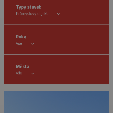
Typy staveb
Průmyslový objekt
Roky
Vše
Města
Vše