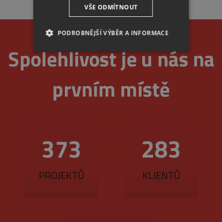
VŠE ODMÍTNOUT
PODROBNĚJŠÍ VÝBĚR A INFORMACE
Spolehlivost je u nás na
NEZBYTNÉ
ANALYTICKÉ
prvním místě
MARKETINGOVÉ
Nezbytné
Analytické
Marketingové
429
325
Nezbytně nutné soubory cookie umožňují
základní funkce webových stránek, jako je
přihlášení uživatele a správa účtu. Webové
stránky nelze bez nezbytně nutných souborů
PROJEKTŮ
KLIENTŮ
cookie správně používat.
Provider
/
Název
Vyprší
Popis
Doména
_GRECAPTCHA
5
Google
Google LLC
měsíců
reCAPTCHA
www.google.com