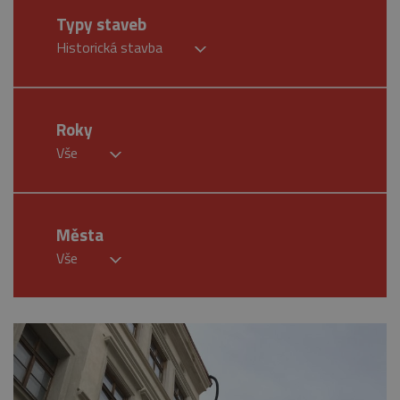
Typy staveb
Historická stavba
Roky
Vše
Města
Vše