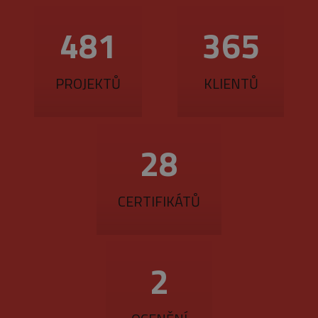
560
425
PROJEKTŮ
KLIENTŮ
33
CERTIFIKÁTŮ
3