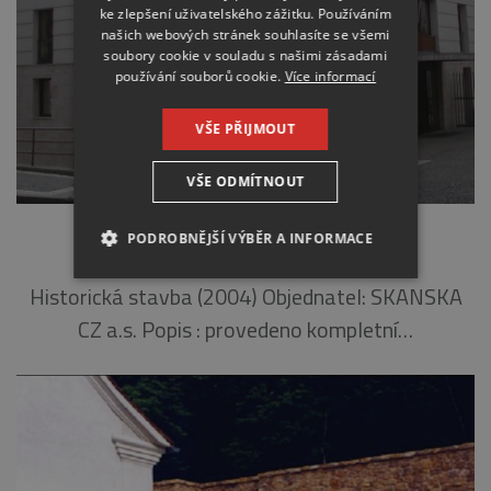
ke zlepšení uživatelského zážitku. Používáním
našich webových stránek souhlasíte se všemi
soubory cookie v souladu s našimi zásadami
používání souborů cookie.
Více informací
VŠE PŘIJMOUT
VŠE ODMÍTNOUT
AMERICKÁ PARK RESIDENCE, PRAHA
PODROBNĚJŠÍ VÝBĚR A INFORMACE
NEZBYTNÉ
ANALYTICKÉ
Historická stavba (2004) Objednatel: SKANSKA
CZ a.s. Popis : provedeno kompletní…
MARKETINGOVÉ
Nezbytné
Analytické
Marketingové
Nezbytně nutné soubory cookie umožňují