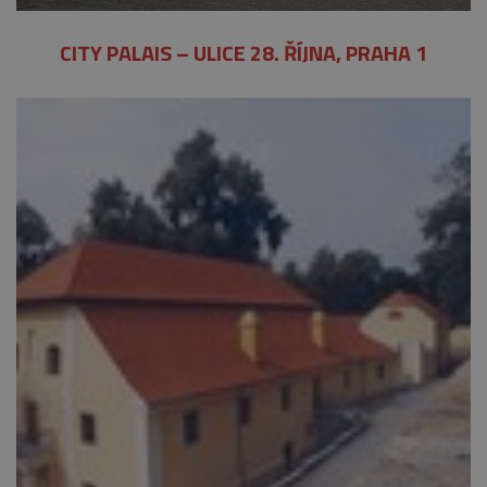
CITY PALAIS – ULICE 28. ŘÍJNA, PRAHA 1