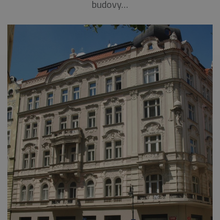
budovy…
je spojen s
.belstav.cz
sid
.seznam.cz
4
Toto je velmi
Google
týdny
běžný název
Universal
2 dny
souboru cook
Analytics - což je
ale pokud je
významná
nalezen jako
aktualizace
soubor cooki
běžněji
relace, bude
používané
pravděpodo
analytické
použit jako p
služby Google.
správu stavu
Tento soubor
relace.
cookie se
používá k
_gat_gtag_UA_16498929_3
.belstav.cz
54
Tento soubo
rozlišení
sekund
cookie je
jedinečných
součástí Goo
uživatelů
Analytics a
přiřazením
používá se k
náhodně
omezení
vygenerovaného
požadavků
čísla jako
(rychlost
identifikátoru
požadavku
klienta. Je
škrticí klapky)
součástí
každého
požadavku na
stránku na webu
a slouží k
výpočtu údajů o
návštěvnících,
relacích a
kampaních pro
analytické