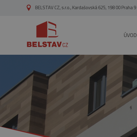
přejít na hlavní obsah
BELSTAV CZ, s.r.o., Kardašovská 625, 198 00 Praha 9
ÚVOD