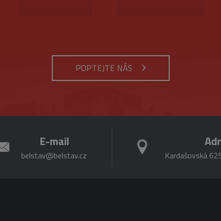
oky
Tento název souboru cookie je spojen s Google Universal Analytics - což je význa
používané analytické služby Google. Tento soubor cookie se používá k rozlišení 
.seznam.cz
4
Toto je velmi běžný název souboru cookie, ale pokud je nal
přiřazením náhodně vygenerovaného čísla jako identifikátoru klienta. Je součás
týdny
relace, bude pravděpodobně použit jako pro správu stavu re
stránku na webu a slouží k výpočtu údajů o návštěvnících, relacích a kampaních 
2 dny
webů.
.belstav.cz
54
Tento soubor cookie je součástí Google Analytics a používá
en
Tento soubor cookie nastavuje Google Analytics. Ukládá a aktualizuje jedinečn
sekund
(rychlost požadavku škrticí klapky).
navštívenou stránku a slouží k počítání a sledování zobrazení stránek.
POPTEJTE NÁS
E-mail
Ad
belstav@belstav.cz
Kardašovská 625