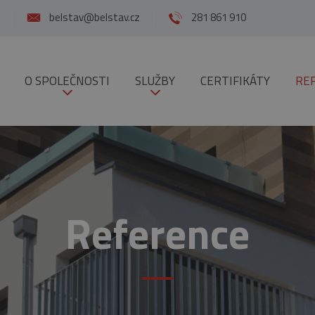
belstav@belstav.cz
281 861 910
O SPOLEČNOSTI
SLUŽBY
CERTIFIKÁTY
RE
Reference