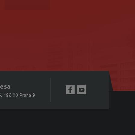
mná aktualizace běžněji
jedinečných uživatelů
ezen jako soubor cookie
tí každého požadavku na
lace.
pro analytické přehledy
 se k omezení požadavků
ou hodnotu pro každou
resa
, 198 00 Praha 9