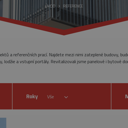
ÚVOD
REFERENCE
jektů a referenčních prací. Najdete mezi nimi zateplené budovy, bu
, lodžie a vstupní portály. Revitalizovali jsme panelové i bytové do
Roky
Vše