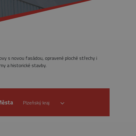
dovy s novou fasádou, opravené ploché střechy i
my a historické stavby.
Města
Plzeňský kraj