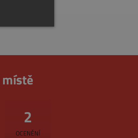
účtu. Webové stránky nelze
m místě
ookie (_GRECAPTCHA) za
2
OCENĚNÍ