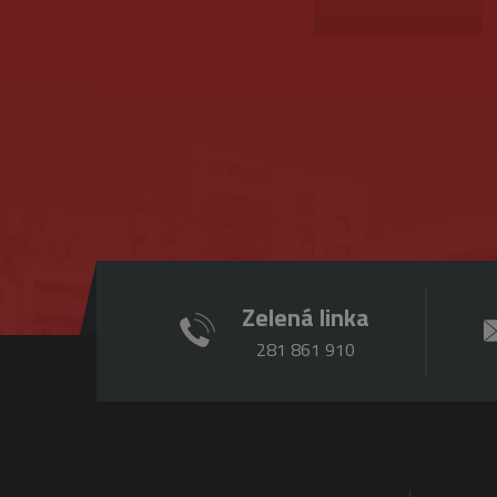
_ga
2 r
Google
sid
LLC
.belstav.cz
_gat_gtag_UA_16498929_3
_gid
1 d
Google
LLC
.belstav.cz
Zelená linka
281 861 910