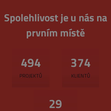
Spolehlivost je u nás na
prvním místě
560
425
PROJEKTŮ
KLIENTŮ
33