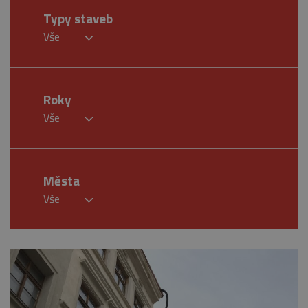
Typy staveb
Vše
Roky
Vše
Města
Vše