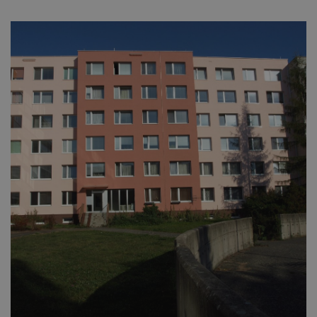
Nezbytné
Analytické
Marketingové
Nezbytně nutné soubory cookie umožňují
základní funkce webových stránek, jako je
přihlášení uživatele a správa účtu. Webové
stránky nelze bez nezbytně nutných souborů
cookie správně používat.
Provider
/
Název
Vyprší
Popis
Doména
_GRECAPTCHA
5
Google
Google LLC
měsíců
reCAPTCHA
www.google.com
4
nastaví při
týdny
spuštění
potřebný
soubor cookie
(_GRECAPTCHA)
za účelem
provedení
analýzy rizik.
Provider
/
Název
Vyprší
Popis
Doména