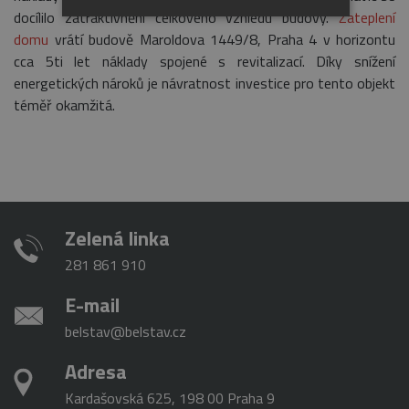
docílilo zatraktivnění celkového vzhledu budovy.
Zateplení
NEZBYTNÉ
ANALYTICKÉ
domu
vrátí budově Maroldova 1449/8, Praha 4 v horizontu
cca 5ti let náklady spojené s revitalizací. Díky snížení
MARKETINGOVÉ
energetických nároků je návratnost investice pro tento objekt
téměř okamžitá.
Nezbytné
Analytické
Marketingové
Nezbytně nutné soubory cookie umožňují
základní funkce webových stránek, jako je
přihlášení uživatele a správa účtu. Webové
Zelená linka
stránky nelze bez nezbytně nutných souborů
cookie správně používat.
281 861 910
Provider
/
Název
Vyprší
Popis
Doména
E-mail
_GRECAPTCHA
5
Google
Google LLC
měsíců
reCAPTCHA
www.google.com
belstav@belstav.cz
4
nastaví při
týdny
spuštění
Adresa
potřebný
soubor cookie
(_GRECAPTCHA)
Kardašovská 625, 198 00 Praha 9
za účelem