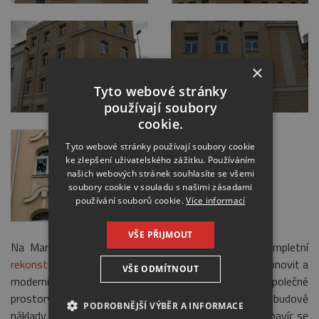
×
Tyto webové stránky
používají soubory
cookie.
Tyto webové stránky používají soubory cookie
ke zlepšení uživatelského zážitku. Používáním
našich webových stránek souhlasíte se všemi
soubory cookie v souladu s našimi zásadami
používání souborů cookie.
Více informací
VŠE PŘIJMOUT
Na Maroldova 1449/8, Praha 4 jsme zajišťovali kompletní
rekonstrukci panelového domu
. Budova potřebovala obnovit a
VŠE ODMÍTNOUT
modernizovat svůj vzhled, vyčistit a zmodernizovat společné
prostory - a nejen to.
Zateplení fasády
ušetřilo budově
PODROBNĚJŠÍ VÝBĚR A INFORMACE
náklady za vytápění až o 15%, zvýšilo se odhlučnění a navíc se