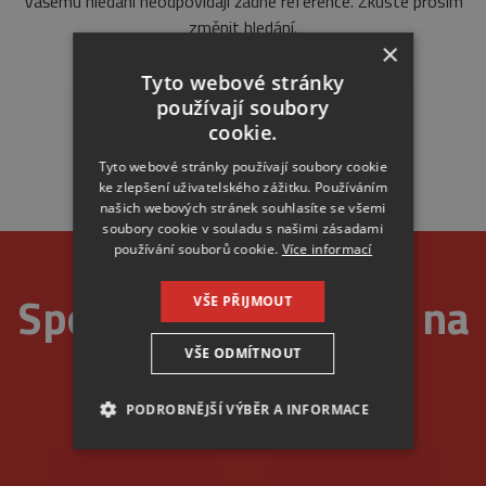
Vašemu hledání neodpovídají žádné reference. Zkuste prosím
změnit hledání.
×
Tyto webové stránky
používají soubory
cookie.
Tyto webové stránky používají soubory cookie
ke zlepšení uživatelského zážitku. Používáním
našich webových stránek souhlasíte se všemi
soubory cookie v souladu s našimi zásadami
používání souborů cookie.
Více informací
Spolehlivost je u nás na
VŠE PŘIJMOUT
VŠE ODMÍTNOUT
prvním místě
PODROBNĚJŠÍ VÝBĚR A INFORMACE
NEZBYTNÉ
ANALYTICKÉ