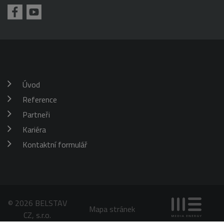
požadavku
klienta. Je
škrticí klapky)
součástí
každého
požadavku na
stránku na webu
a slouží k
výpočtu údajů o
návštěvnících,
relacích a
kampaních pro
analytické
Úvod
přehledy webů.
Reference
_gid
1 den
Tento soubor
Google
cookie nastavuje
LLC
Google
Partneři
.belstav.cz
Analytics.
Ukládá a
Kariéra
aktualizuje
jedinečnou
Kontaktní formulář
hodnotu pro
každou
navštívenou
stránku a slouží
k počítání a
sledování
zobrazení
stránek.
© 2026 BELSTAV
Mapa stránek
CZ, s.r.o.