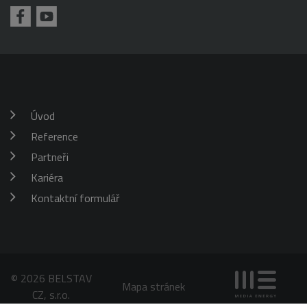
požadavku
klienta. Je
škrticí klapky)
součástí
každého
požadavku na
stránku na webu
a slouží k
výpočtu údajů o
návštěvnících,
relacích a
kampaních pro
analytické
Úvod
přehledy webů.
Reference
_gid
1 den
Tento soubor
Google
cookie nastavuje
LLC
Google
Partneři
.belstav.cz
Analytics.
Ukládá a
Kariéra
aktualizuje
jedinečnou
Kontaktní formulář
hodnotu pro
každou
navštívenou
stránku a slouží
k počítání a
sledování
zobrazení
stránek.
© 2026 BELSTAV
Mapa stránek
CZ, s.r.o.