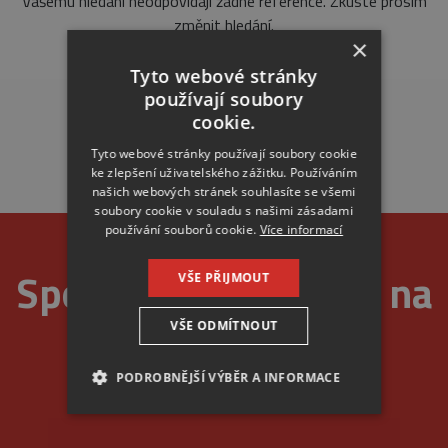
Vašemu hledání neodpovídají žádné reference. Zkuste prosím
změnit hledání.
×
Tyto webové stránky
používají soubory
cookie.
Tyto webové stránky používají soubory cookie
ke zlepšení uživatelského zážitku. Používáním
našich webových stránek souhlasíte se všemi
soubory cookie v souladu s našimi zásadami
používání souborů cookie.
Více informací
Spolehlivost je u nás na
VŠE PŘIJMOUT
VŠE ODMÍTNOUT
prvním místě
PODROBNĚJŠÍ VÝBĚR A INFORMACE
NEZBYTNÉ
ANALYTICKÉ