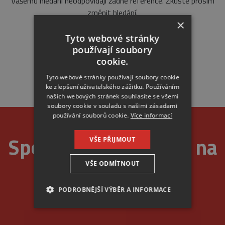
Vašemu hledání neodpovídají žádné reference. Zkuste prosím
změnit hledání.
×
Tyto webové stránky
používají soubory
cookie.
Tyto webové stránky používají soubory cookie
ke zlepšení uživatelského zážitku. Používáním
našich webových stránek souhlasíte se všemi
soubory cookie v souladu s našimi zásadami
používání souborů cookie.
Více informací
Spolehlivost je u nás na
VŠE PŘIJMOUT
VŠE ODMÍTNOUT
prvním místě
PODROBNĚJŠÍ VÝBĚR A INFORMACE
NEZBYTNÉ
ANALYTICKÉ