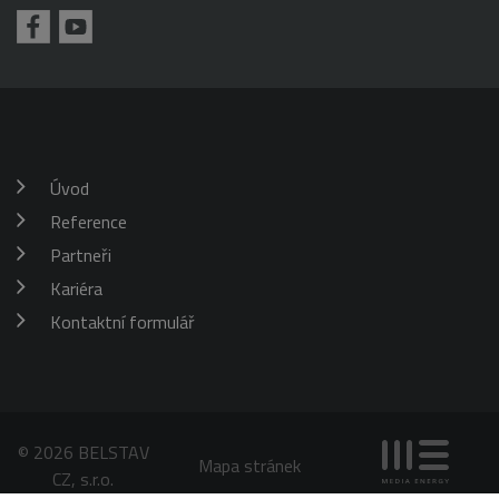
požadavku
klienta. Je
škrticí klapky)
součástí
každého
požadavku na
stránku na webu
a slouží k
výpočtu údajů o
návštěvnících,
relacích a
kampaních pro
analytické
Úvod
přehledy webů.
Reference
_gid
1 den
Tento soubor
Google
cookie nastavuje
LLC
Google
Partneři
.belstav.cz
Analytics.
Ukládá a
Kariéra
aktualizuje
jedinečnou
Kontaktní formulář
hodnotu pro
každou
navštívenou
stránku a slouží
k počítání a
sledování
zobrazení
stránek.
© 2026 BELSTAV
Mapa stránek
CZ, s.r.o.