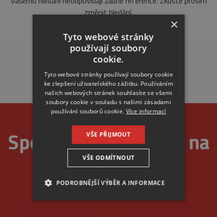
Vašemu hledání neodpovídají žádné reference. Zkuste prosím
změnit hledání.
×
Tyto webové stránky
používají soubory
cookie.
Tyto webové stránky používají soubory cookie
ke zlepšení uživatelského zážitku. Používáním
našich webových stránek souhlasíte se všemi
soubory cookie v souladu s našimi zásadami
používání souborů cookie.
Více informací
Spolehlivost je u nás na
VŠE PŘIJMOUT
VŠE ODMÍTNOUT
prvním místě
PODROBNĚJŠÍ VÝBĚR A INFORMACE
NEZBYTNÉ
ANALYTICKÉ