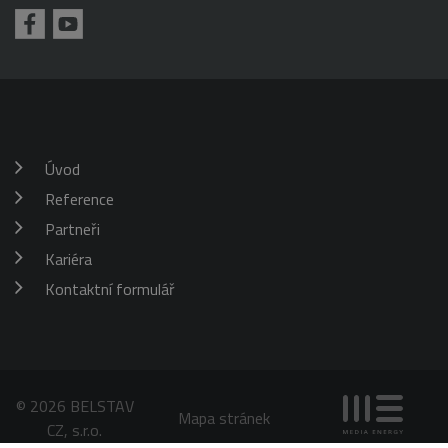
požadavku
klienta. Je
škrticí klapky)
součástí
každého
požadavku na
stránku na webu
a slouží k
výpočtu údajů o
návštěvnících,
relacích a
kampaních pro
analytické
Úvod
přehledy webů.
Reference
_gid
1 den
Tento soubor
Google
cookie nastavuje
LLC
Google
Partneři
.belstav.cz
Analytics.
Ukládá a
Kariéra
aktualizuje
jedinečnou
Kontaktní formulář
hodnotu pro
každou
navštívenou
stránku a slouží
k počítání a
sledování
zobrazení
stránek.
© 2026 BELSTAV
Mapa stránek
CZ, s.r.o.