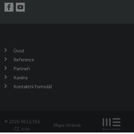
požadavku
klienta. Je
škrticí klapky)
součástí
každého
požadavku na
stránku na webu
a slouží k
výpočtu údajů o
návštěvnících,
relacích a
kampaních pro
analytické
Úvod
přehledy webů.
Reference
_gid
1 den
Tento soubor
Google
cookie nastavuje
LLC
Google
Partneři
.belstav.cz
Analytics.
Ukládá a
Kariéra
aktualizuje
jedinečnou
Kontaktní formulář
hodnotu pro
každou
navštívenou
stránku a slouží
k počítání a
sledování
zobrazení
stránek.
© 2026 BELSTAV
Mapa stránek
CZ, s.r.o.