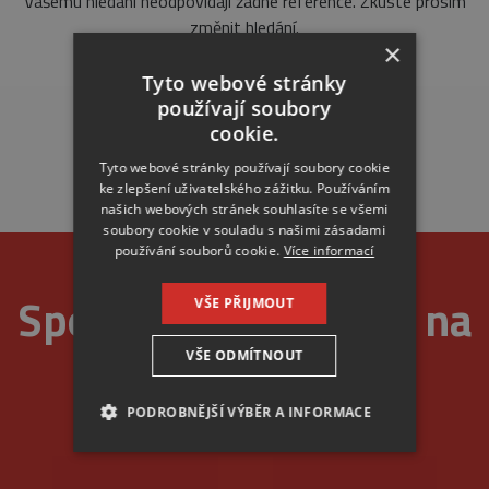
Vašemu hledání neodpovídají žádné reference. Zkuste prosím
změnit hledání.
×
Tyto webové stránky
používají soubory
cookie.
Tyto webové stránky používají soubory cookie
ke zlepšení uživatelského zážitku. Používáním
našich webových stránek souhlasíte se všemi
soubory cookie v souladu s našimi zásadami
používání souborů cookie.
Více informací
Spolehlivost je u nás na
VŠE PŘIJMOUT
VŠE ODMÍTNOUT
prvním místě
PODROBNĚJŠÍ VÝBĚR A INFORMACE
NEZBYTNÉ
ANALYTICKÉ