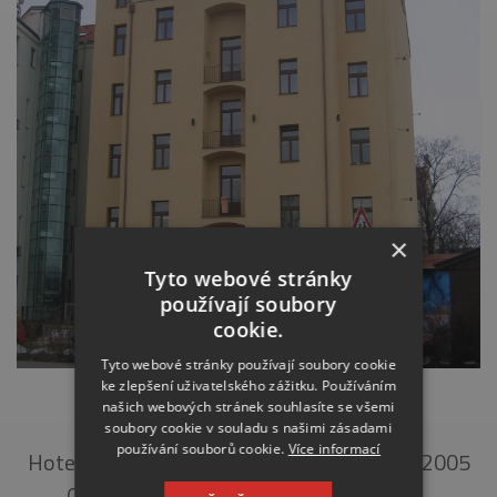
×
Tyto webové stránky
používají soubory
cookie.
Tyto webové stránky používají soubory cookie
ke zlepšení uživatelského zážitku. Používáním
HOTEL ABSOLUT, PRAHA
našich webových stránek souhlasíte se všemi
soubory cookie v souladu s našimi zásadami
používání souborů cookie.
Více informací
Hotely, penziony, ubytování Rok realizace: 2005
Objednatel: EPI CENTRUM s.r.o Popis:…