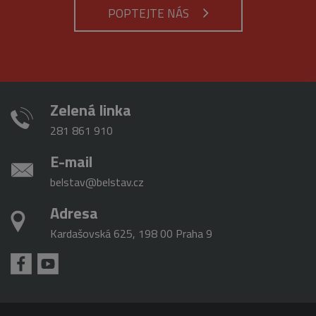
analytické
použit jako p
POPTEJTE NÁS
služby Google.
správu stavu
Tento soubor
relace.
cookie se
používá k
_gat_gtag_UA_16498929_3
.belstav.cz
54
Tento soubo
rozlišení
sekund
cookie je
jedinečných
součástí Goo
uživatelů
Analytics a
přiřazením
používá se k
náhodně
omezení
vygenerovaného
Zelená linka
požadavků
čísla jako
(rychlost
identifikátoru
požadavku
281 861 910
klienta. Je
škrticí klapky)
součástí
každého
E-mail
požadavku na
stránku na webu
belstav@belstav.cz
a slouží k
výpočtu údajů o
návštěvnících,
Adresa
relacích a
kampaních pro
Kardašovská 625, 198 00 Praha 9
analytické
přehledy webů.
_gid
1 den
Tento soubor
Google
cookie nastavuje
LLC
Google
.belstav.cz
Analytics.
Ukládá a
aktualizuje