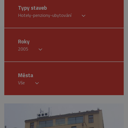
Typy staveb
Hotely-penziony-ubytování
Roky
2005
Města
Vše