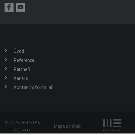
požadavku
klienta. Je
škrticí klapky)
součástí
každého
požadavku na
stránku na webu
a slouží k
výpočtu údajů o
návštěvnících,
relacích a
kampaních pro
analytické
Úvod
přehledy webů.
Reference
_gid
1 den
Tento soubor
Google
cookie nastavuje
LLC
Google
Partneři
.belstav.cz
Analytics.
Ukládá a
Kariéra
aktualizuje
jedinečnou
Kontaktní formulář
hodnotu pro
každou
navštívenou
stránku a slouží
k počítání a
sledování
zobrazení
stránek.
© 2026 BELSTAV
Mapa stránek
CZ, s.r.o.