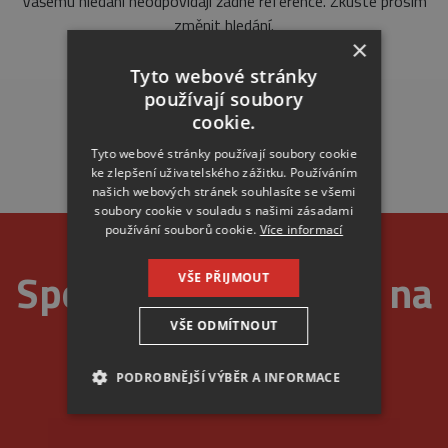
Vašemu hledání neodpovídají žádné reference. Zkuste prosím
změnit hledání.
×
Tyto webové stránky
používají soubory
cookie.
Tyto webové stránky používají soubory cookie
ke zlepšení uživatelského zážitku. Používáním
našich webových stránek souhlasíte se všemi
soubory cookie v souladu s našimi zásadami
používání souborů cookie.
Více informací
Spolehlivost je u nás na
VŠE PŘIJMOUT
VŠE ODMÍTNOUT
prvním místě
PODROBNĚJŠÍ VÝBĚR A INFORMACE
NEZBYTNÉ
ANALYTICKÉ