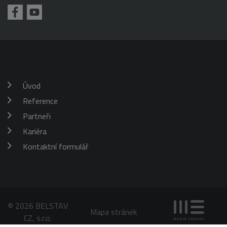
požadavku
klienta. Je
škrticí klapky)
součástí
každého
požadavku na
stránku na webu
a slouží k
výpočtu údajů o
návštěvnících,
relacích a
kampaních pro
analytické
Úvod
přehledy webů.
Reference
_gid
1 den
Tento soubor
Google
cookie nastavuje
LLC
Google
Partneři
.belstav.cz
Analytics.
Ukládá a
Kariéra
aktualizuje
jedinečnou
Kontaktní formulář
hodnotu pro
každou
navštívenou
stránku a slouží
k počítání a
sledování
zobrazení
stránek.
© 2026 BELSTAV
Mapa stránek
CZ, s.r.o.