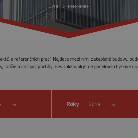
ÚVOD
REFERENCE
jektů a referenčních prací. Najdete mezi nimi zateplené budovy, bu
, lodžie a vstupní portály. Revitalizovali jsme panelové i bytové do
Roky
by
2019