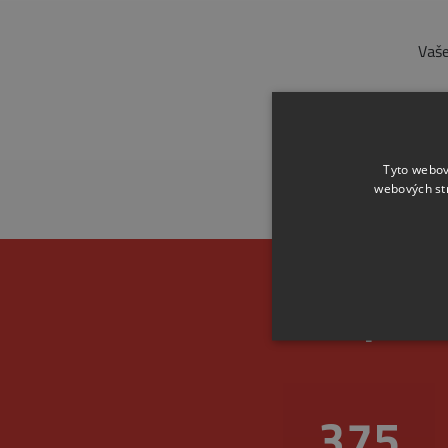
Vaše
Tyto webov
webových st
Spoleh
456