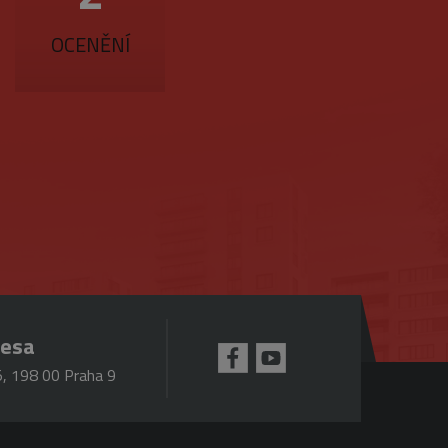
účtu. Webové stránky nelze
OCENĚNÍ
ookie (_GRECAPTCHA) za
mná aktualizace běžněji
jedinečných uživatelů
ezen jako soubor cookie
tí každého požadavku na
lace.
pro analytické přehledy
 se k omezení požadavků
resa
ou hodnotu pro každou
, 198 00 Praha 9