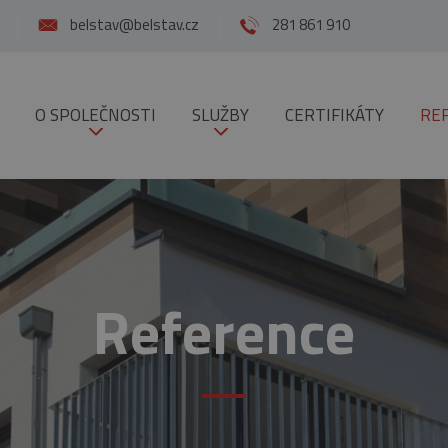
belstav@belstav.cz
281 861 910
O SPOLEČNOSTI
SLUŽBY
CERTIFIKÁTY
RE
Reference