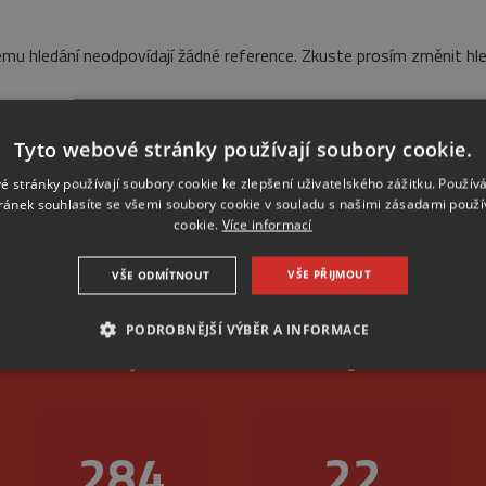
mu hledání neodpovídají žádné reference. Zkuste prosím změnit hle
Tyto webové stránky používají soubory cookie.
é stránky používají soubory cookie ke zlepšení uživatelského zážitku. Použív
ránek souhlasíte se všemi soubory cookie v souladu s našimi zásadami použí
cookie.
Více informací
VŠE PŘIJMOUT
VŠE ODMÍTNOUT
livost je u nás na první
PODROBNĚJŠÍ VÝBĚR A INFORMACE
NEZBYTNÉ
ANALYTICKÉ
MARKETINGOVÉ
346
26
Nezbytné
Analytické
Marketingové