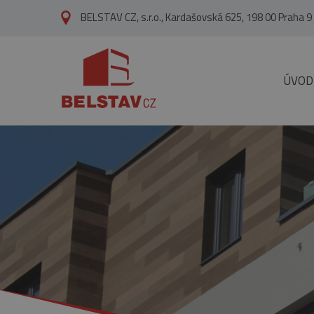
přejít na hlavní obsah
BELSTAV CZ, s.r.o., Kardašovská 625, 198 00 Praha 9
ÚVOD