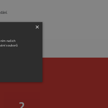
dání.
×
áním našich
vání souborů
m místě
2