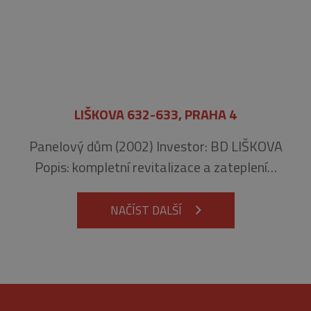
kampaních pro
analytické
přehledy webů.
_gid
1 den
Tento soubor
Google
cookie nastavuje
LLC
Google
.belstav.cz
Analytics.
Ukládá a
aktualizuje
jedinečnou
LIŠKOVA 632-633, PRAHA 4
hodnotu pro
každou
navštívenou
Panelový dům (2002) Investor: BD LIŠKOVA
stránku a slouží
k počítání a
Popis: kompletní revitalizace a zateplení…
sledování
zobrazení
stránek.
NAČÍST DALŠÍ