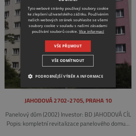
Tyto webové stránky používají soubory cookie
ke zlepšení uživatelského zážitku. Používáním
našich webových stránek souhlasíte se všemi
soubory cookie v souladu s našimi zásadami
používání souborů cookie.
Více informací
VŠE PŘIJMOUT
VŠE ODMÍTNOUT
PODROBNĚJŠÍ VÝBĚR A INFORMACE
NEZBYTNÉ
ANALYTICKÉ
JAHODOVÁ 2702-2705, PRAHA 10
MARKETINGOVÉ
Panelový dům (2002) Investor: BD JAHODOVÁ CÍL
Popis: kompletní revitalizace panelového domu…
Nezbytné
Analytické
Marketingové