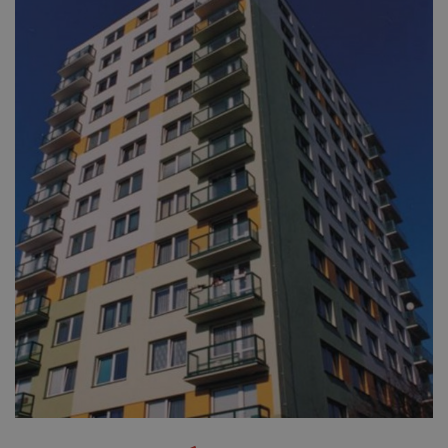
Nezbytně nutné soubory cookie umožňují
základní funkce webových stránek, jako je
přihlášení uživatele a správa účtu. Webové
stránky nelze bez nezbytně nutných souborů
cookie správně používat.
Provider
/
Název
Vyprší
Popis
Doména
_GRECAPTCHA
5
Google
Google LLC
měsíců
reCAPTCHA
www.google.com
4
nastaví při
týdny
spuštění
potřebný
soubor cookie
(_GRECAPTCHA)
za účelem
provedení
analýzy rizik.
Provider
/
Název
Vyprší
Popis
Doména
Provider
/