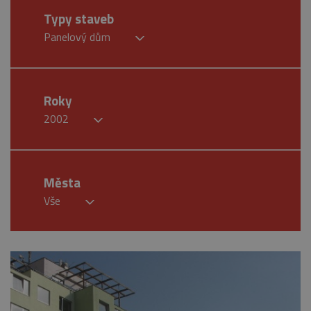
Typy staveb
Panelový dům
Roky
2002
Města
Vše