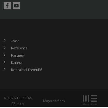
požadavku
klienta. Je
škrticí klapky)
součástí
každého
požadavku na
stránku na webu
a slouží k
výpočtu údajů o
návštěvnících,
relacích a
kampaních pro
analytické
Úvod
přehledy webů.
Reference
_gid
1 den
Tento soubor
Google
cookie nastavuje
LLC
Google
Partneři
.belstav.cz
Analytics.
Ukládá a
Kariéra
aktualizuje
jedinečnou
Kontaktní formulář
hodnotu pro
každou
navštívenou
stránku a slouží
k počítání a
sledování
zobrazení
stránek.
© 2026 BELSTAV
Mapa stránek
CZ, s.r.o.