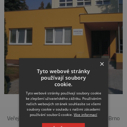
×
Tyto webové stránky
používají soubory
cookie.
Tyto webové stránky používají soubory cookie
ke zlepšení uživatelského zážitku. Používáním
ZŠ RUZYNĚ, PRAHA 6
našich webových stránek souhlasíte se všemi
soubory cookie v souladu s našimi zásadami
používání souborů cookie.
Více informací
Veřejná stavba (2004) Objednatel: Unistav Brno
Popis: kompletní zateplení a úprava…