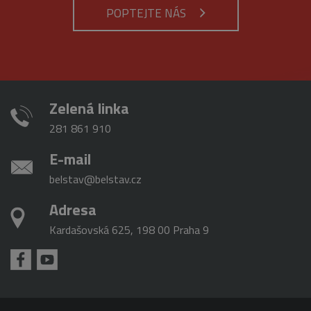
analytické
použit jako p
POPTEJTE NÁS
služby Google.
správu stavu
Tento soubor
relace.
cookie se
používá k
_gat_gtag_UA_16498929_3
.belstav.cz
54
Tento soubo
rozlišení
sekund
cookie je
jedinečných
součástí Goo
uživatelů
Analytics a
přiřazením
používá se k
náhodně
omezení
vygenerovaného
Zelená linka
požadavků
čísla jako
(rychlost
identifikátoru
požadavku
281 861 910
klienta. Je
škrticí klapky)
součástí
každého
E-mail
požadavku na
stránku na webu
belstav@belstav.cz
a slouží k
výpočtu údajů o
návštěvnících,
Adresa
relacích a
kampaních pro
Kardašovská 625, 198 00 Praha 9
analytické
přehledy webů.
_gid
1 den
Tento soubor
Google
cookie nastavuje
LLC
Google
.belstav.cz
Analytics.
Ukládá a
aktualizuje