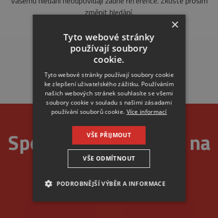
Vašemu hledání neodpovídají žádné reference. Zkuste prosím
změnit hledání.
×
Tyto webové stránky
používají soubory
cookie.
Tyto webové stránky používají soubory cookie
ke zlepšení uživatelského zážitku. Používáním
našich webových stránek souhlasíte se všemi
soubory cookie v souladu s našimi zásadami
používání souborů cookie.
Více informací
Spolehlivost je u nás na
VŠE PŘIJMOUT
VŠE ODMÍTNOUT
prvním místě
PODROBNĚJŠÍ VÝBĚR A INFORMACE
NEZBYTNÉ
ANALYTICKÉ