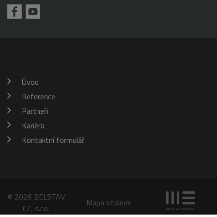
požadavku
klienta. Je
škrticí klapky)
součástí
každého
požadavku na
stránku na webu
a slouží k
výpočtu údajů o
návštěvnících,
relacích a
kampaních pro
analytické
Úvod
přehledy webů.
Reference
_gid
1 den
Tento soubor
Google
cookie nastavuje
LLC
Google
Partneři
.belstav.cz
Analytics.
Ukládá a
Kariéra
aktualizuje
jedinečnou
Kontaktní formulář
hodnotu pro
každou
navštívenou
stránku a slouží
k počítání a
sledování
zobrazení
stránek.
© 2026 BELSTAV
Mapa stránek
CZ, s.r.o.