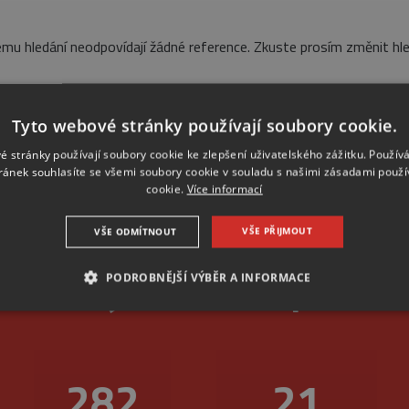
mu hledání neodpovídají žádné reference. Zkuste prosím změnit hle
Tyto webové stránky používají soubory cookie.
é stránky používají soubory cookie ke zlepšení uživatelského zážitku. Použív
ránek souhlasíte se všemi soubory cookie v souladu s našimi zásadami použí
cookie.
Více informací
VŠE PŘIJMOUT
VŠE ODMÍTNOUT
livost je u nás na první
PODROBNĚJŠÍ VÝBĚR A INFORMACE
NEZBYTNÉ
ANALYTICKÉ
MARKETINGOVÉ
345
26
Nezbytné
Analytické
Marketingové