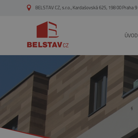
přejít na hlavní obsah
BELSTAV CZ, s.r.o., Kardašovská 625, 198 00 Praha 9
ÚVOD