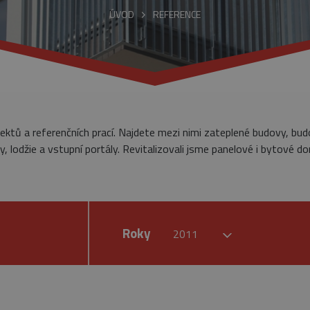
ÚVOD
REFERENCE
jektů a referenčních prací. Najdete mezi nimi zateplené budovy, bu
, lodžie a vstupní portály. Revitalizovali jsme panelové i bytové do
Roky
2011