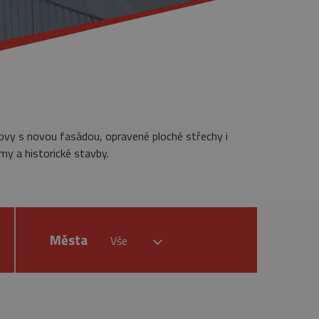
dovy s novou fasádou, opravené ploché střechy i
my a historické stavby.
Města
Vše