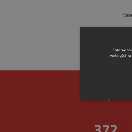
Vaše
Tyto webov
webových st
Spoleh
456