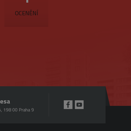
účtu. Webové stránky nelze
OCENĚNÍ
ookie (_GRECAPTCHA) za
mná aktualizace běžněji
jedinečných uživatelů
ezen jako soubor cookie
tí každého požadavku na
lace.
pro analytické přehledy
 se k omezení požadavků
resa
ou hodnotu pro každou
, 198 00 Praha 9