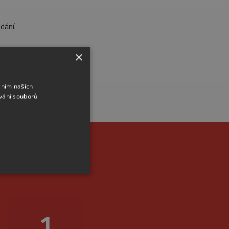
dání.
×
áním našich
vání souborů
m místě
2