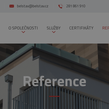
belstav@belstav.cz
281 861 910
O SPOLEČNOSTI
SLUŽBY
CERTIFIKÁTY
RE
Reference