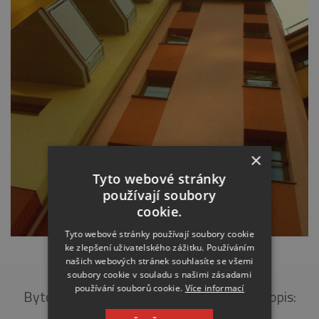
×
Tyto webové stránky
používají soubory
cookie.
Tyto webové stránky používají soubory cookie
ke zlepšení uživatelského zážitku. Používáním
TRÓJSKÁ BRÁNA
našich webových stránek souhlasíte se všemi
soubory cookie v souladu s našimi zásadami
používání souborů cookie.
Více informací
Bytový dům 2006 Objednatel: PSP GDS Popis:
Kompletní zateplení bytového domu