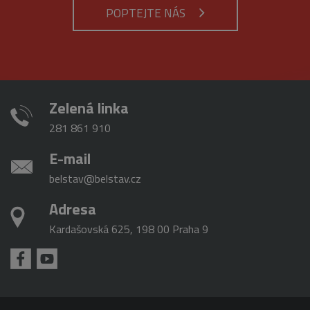
analytické
použit jako p
POPTEJTE NÁS
služby Google.
správu stavu
Tento soubor
relace.
cookie se
používá k
_gat_gtag_UA_16498929_3
.belstav.cz
54
Tento soubo
rozlišení
sekund
cookie je
jedinečných
součástí Goo
uživatelů
Analytics a
přiřazením
používá se k
náhodně
omezení
vygenerovaného
Zelená linka
požadavků
čísla jako
(rychlost
identifikátoru
požadavku
281 861 910
klienta. Je
škrticí klapky)
součástí
každého
E-mail
požadavku na
stránku na webu
belstav@belstav.cz
a slouží k
výpočtu údajů o
návštěvnících,
Adresa
relacích a
kampaních pro
Kardašovská 625, 198 00 Praha 9
analytické
přehledy webů.
_gid
1 den
Tento soubor
Google
cookie nastavuje
LLC
Google
.belstav.cz
Analytics.
Ukládá a
aktualizuje