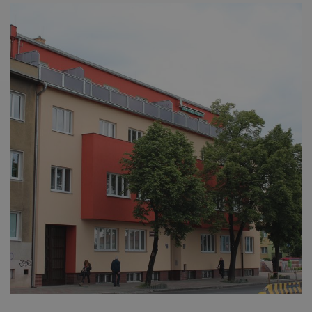
je spojen s
.belstav.cz
sid
.seznam.cz
4
Toto je velmi
Google
týdny
běžný název
Universal
2 dny
souboru cook
Analytics - což je
ale pokud je
významná
nalezen jako
aktualizace
soubor cooki
běžněji
relace, bude
používané
pravděpodo
analytické
použit jako p
služby Google.
správu stavu
Tento soubor
relace.
cookie se
používá k
_gat_gtag_UA_16498929_3
.belstav.cz
54
Tento soubo
rozlišení
sekund
cookie je
jedinečných
součástí Goo
uživatelů
Analytics a
přiřazením
používá se k
náhodně
omezení
vygenerovaného
požadavků
čísla jako
(rychlost
identifikátoru
požadavku
klienta. Je
škrticí klapky)
součástí
každého
požadavku na
stránku na webu
a slouží k
výpočtu údajů o
návštěvnících,
relacích a
kampaních pro
analytické