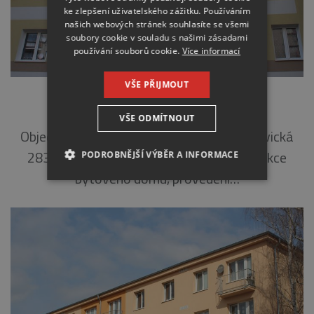
ke zlepšení uživatelského zážitku. Používáním
našich webových stránek souhlasíte se všemi
soubory cookie v souladu s našimi zásadami
používání souborů cookie.
Více informací
VŠE PŘIJMOUT
SVOJŠOVICKÁ 2830-2835, PRAHA 4
VŠE ODMÍTNOUT
Objednatel: Společenství vlastníků Svojšovická
2830 až 2835 Popis: kompletní rekonstrukce
PODROBNĚJŠÍ VÝBĚR A INFORMACE
bytového domu, provedení…
NEZBYTNÉ
ANALYTICKÉ
MARKETINGOVÉ
Nezbytné
Analytické
Marketingové
Nezbytně nutné soubory cookie umožňují