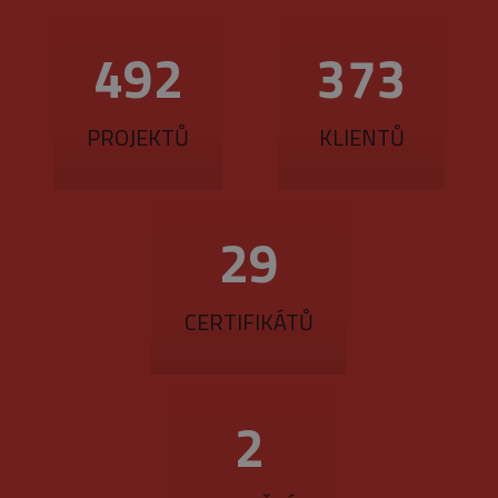
560
425
PROJEKTŮ
KLIENTŮ
33
CERTIFIKÁTŮ
3