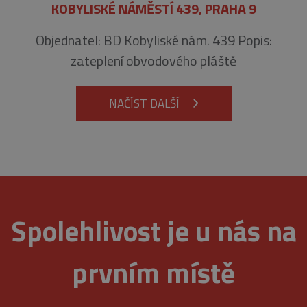
KOBYLISKÉ NÁMĚSTÍ 439, PRAHA 9
přehledy webů.
_gid
1 den
Tento soubor
Google
Objednatel: BD Kobyliské nám. 439 Popis:
cookie nastavuje
LLC
Google
.belstav.cz
zateplení obvodového pláště
Analytics.
Ukládá a
aktualizuje
jedinečnou
hodnotu pro
NAČÍST DALŠÍ
každou
navštívenou
stránku a slouží
k počítání a
sledování
zobrazení
stránek.
Spolehlivost je u nás na
prvním místě