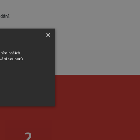
dání.
×
áním našich
vání souborů
m místě
2