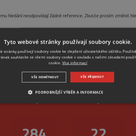
mu hledání neodpovídají žádné reference. Zkuste prosím změnit hle
Tyto webové stránky používají soubory cookie.
é stránky používají soubory cookie ke zlepšení uživatelského zážitku. Použív
ránek souhlasíte se všemi soubory cookie v souladu s našimi zásadami použí
cookie.
Více informací
VŠE PŘIJMOUT
VŠE ODMÍTNOUT
livost je u nás na první
PODROBNĚJŠÍ VÝBĚR A INFORMACE
NEZBYTNÉ
ANALYTICKÉ
MARKETINGOVÉ
345
26
Nezbytné
Analytické
Marketingové