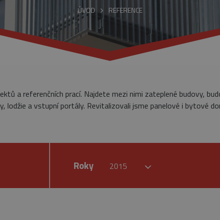
ÚVOD
REFERENCE
jektů a referenčních prací. Najdete mezi nimi zateplené budovy, bu
, lodžie a vstupní portály. Revitalizovali jsme panelové i bytové do
Roky
2015