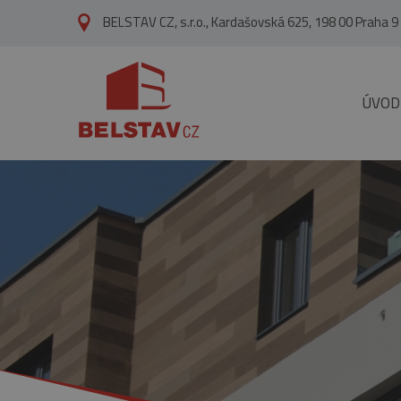
přejít na hlavní obsah
BELSTAV CZ, s.r.o., Kardašovská 625, 198 00 Praha 9
ÚVOD