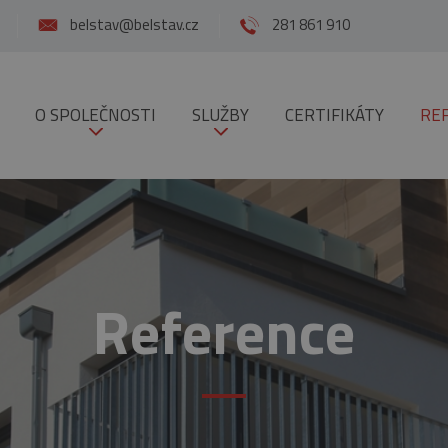
belstav@belstav.cz
281 861 910
O SPOLEČNOSTI
SLUŽBY
CERTIFIKÁTY
RE
Reference