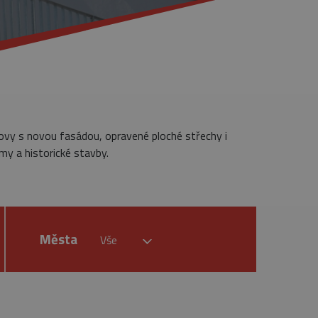
dovy s novou fasádou, opravené ploché střechy i
my a historické stavby.
Města
Vše