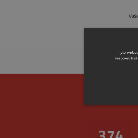
Vaše
Tyto webov
webových st
Spoleh
455