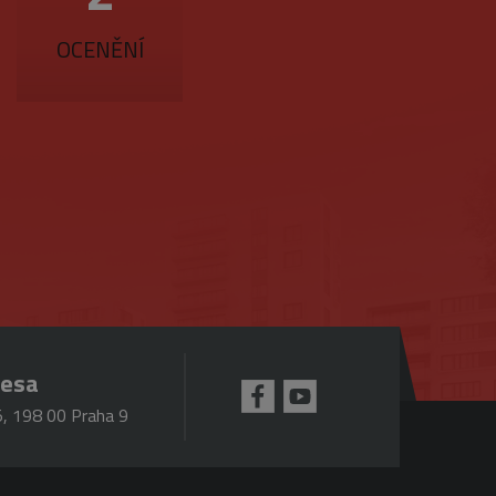
účtu. Webové stránky nelze
OCENĚNÍ
ookie (_GRECAPTCHA) za
mná aktualizace běžněji
jedinečných uživatelů
ezen jako soubor cookie
tí každého požadavku na
lace.
pro analytické přehledy
 se k omezení požadavků
resa
ou hodnotu pro každou
, 198 00 Praha 9