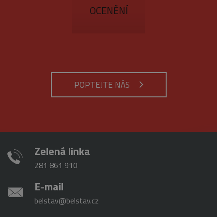
požadavků
čísla jako
OCENĚNÍ
(rychlost
identifikátoru
požadavku
klienta. Je
škrticí klapky)
součástí
každého
požadavku na
stránku na webu
a slouží k
výpočtu údajů o
návštěvnících,
relacích a
kampaních pro
POPTEJTE NÁS
analytické
přehledy webů.
_gid
1 den
Tento soubor
Google
cookie nastavuje
LLC
Google
.belstav.cz
Analytics.
Ukládá a
aktualizuje
Zelená linka
jedinečnou
hodnotu pro
každou
281 861 910
navštívenou
stránku a slouží
E-mail
k počítání a
sledování
zobrazení
belstav@belstav.cz
stránek.