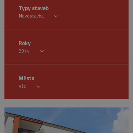
Typy staveb
Novostavba
Roky
2014
Města
Vše