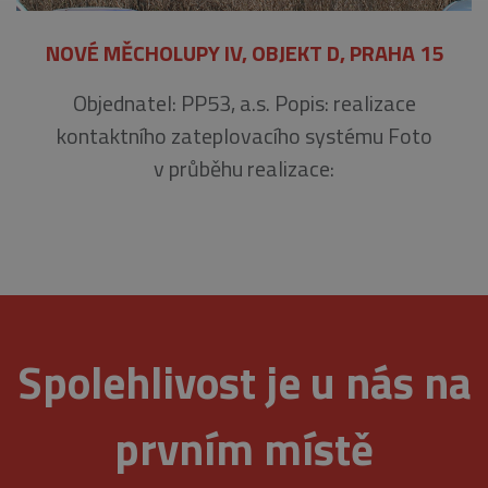
NEZBYTNÉ
ANALYTICKÉ
NOVÉ MĚCHOLUPY IV, OBJEKT D, PRAHA 15
MARKETINGOVÉ
Objednatel: PP53, a.s. Popis: realizace
kontaktního zateplovacího systému Foto
Nezbytné
Analytické
Marketingové
v průběhu realizace:
Nezbytně nutné soubory cookie umožňují
základní funkce webových stránek, jako je
přihlášení uživatele a správa účtu. Webové
stránky nelze bez nezbytně nutných souborů
cookie správně používat.
Provider
/
Název
Vyprší
Popis
Doména
_GRECAPTCHA
5
Google
Google LLC
Spolehlivost je u nás na
měsíců
reCAPTCHA
www.google.com
4
nastaví při
týdny
spuštění
potřebný
prvním místě
soubor cookie
(_GRECAPTCHA)
za účelem
provedení
analýzy rizik.