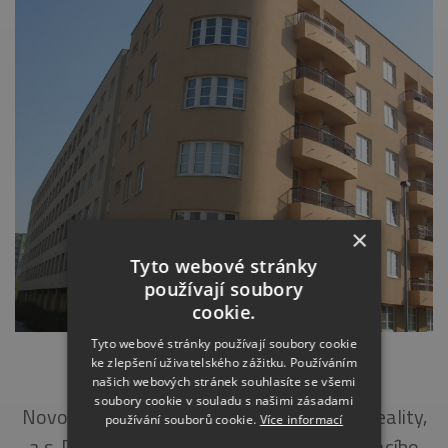
×
Tyto webové stránky
používají soubory
cookie.
Tyto webové stránky používají soubory cookie
ke zlepšení uživatelského zážitku. Používáním
OBYTNÝ SOUBOR ČERNÝ MOST II
našich webových stránek souhlasíte se všemi
soubory cookie v souladu s našimi zásadami
Novostavba (2000) Objednatel: Skanska Reality,
používání souborů cookie.
Více informací
a.s. Popis: realizace kontaktního zateplovacího