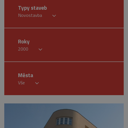
Typy staveb
Novostavba
Roky
2000
Města
Vše