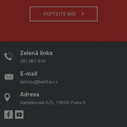
používané
pravděpodo
analytické
použit jako p
služby Google.
správu stavu
POPTEJTE NÁS
Tento soubor
relace.
cookie se
používá k
_gat_gtag_UA_16498929_3
.belstav.cz
54
Tento soubo
rozlišení
sekund
cookie je
jedinečných
součástí Goo
uživatelů
Analytics a
přiřazením
používá se k
náhodně
omezení
vygenerovaného
požadavků
čísla jako
Zelená linka
(rychlost
identifikátoru
požadavku
klienta. Je
škrticí klapky)
281 861 910
součástí
každého
požadavku na
E-mail
stránku na webu
a slouží k
belstav@belstav.cz
výpočtu údajů o
návštěvnících,
relacích a
Adresa
kampaních pro
analytické
přehledy webů.
Kardašovská 625, 198 00 Praha 9
_gid
1 den
Tento soubor
Google
cookie nastavuje
LLC
Google
.belstav.cz
Analytics.
Ukládá a