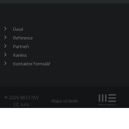
aktualizuje
jedinečnou
hodnotu pro
každou
navštívenou
stránku a slouží
k počítání a
Úvod
sledování
zobrazení
Reference
stránek.
Partneři
Kariéra
Kontaktní formulář
© 2026 BELSTAV
Mapa stránek
CZ, s.r.o.
Chráněno službou
reCAPTCHA
Ochrana soukromí
-
Smluvní podmínky