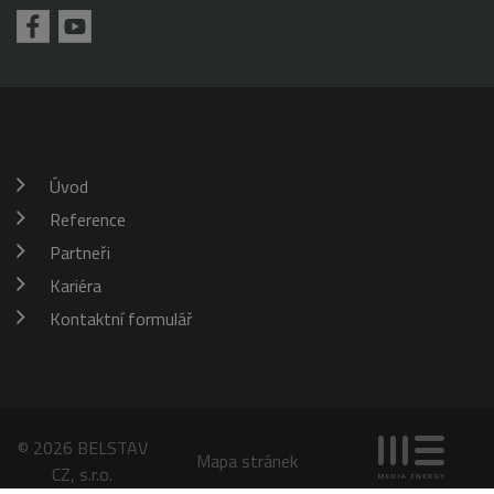
požadavku
klienta. Je
škrticí klapky)
součástí
každého
požadavku na
stránku na webu
a slouží k
výpočtu údajů o
návštěvnících,
relacích a
kampaních pro
analytické
Úvod
přehledy webů.
Reference
_gid
1 den
Tento soubor
Google
cookie nastavuje
LLC
Google
Partneři
.belstav.cz
Analytics.
Ukládá a
Kariéra
aktualizuje
jedinečnou
Kontaktní formulář
hodnotu pro
každou
navštívenou
stránku a slouží
k počítání a
sledování
zobrazení
stránek.
© 2026 BELSTAV
Mapa stránek
CZ, s.r.o.