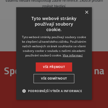
Vašemu hledání neodpovídají žádné reference. Zkuste prosím
změnit hledání.
×
Tyto webové stránky
používají soubory
cookie.
Tyto webové stránky používají soubory cookie
ke zlepšení uživatelského zážitku. Používáním
našich webových stránek souhlasíte se všemi
soubory cookie v souladu s našimi zásadami
používání souborů cookie.
Více informací
Spolehlivost je u nás na
VŠE PŘIJMOUT
VŠE ODMÍTNOUT
prvním místě
PODROBNĚJŠÍ VÝBĚR A INFORMACE
NEZBYTNÉ
ANALYTICKÉ