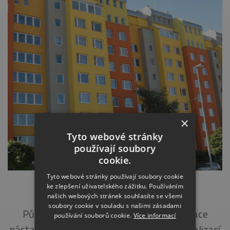
×
Tyto webové stránky
používají soubory
cookie.
Tyto webové stránky používají soubory cookie
ke zlepšení uživatelského zážitku. Používáním
NÁSTAVBA CÍGLEROVA, PRAHA
našich webových stránek souhlasíte se všemi
soubory cookie v souladu s našimi zásadami
Půdní vestavby a nástavby 2008 Realizace
používání souborů cookie.
Více informací
nástavby panelového domu, s kompletní realizací