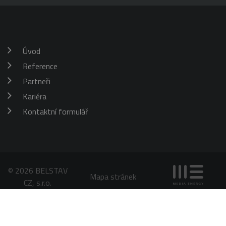
aktualizuje
jedinečnou
hodnotu pro
každou
navštívenou
stránku a slouží
k počítání a
Úvod
sledování
zobrazení
Reference
stránek.
Partneři
Kariéra
Kontaktní formulář
© 2026 BELSTAV
Mapa stránek
CZ, s.r.o.
Chráněno službou
reCAPTCHA
Ochrana soukromí
-
Smluvní podmínky