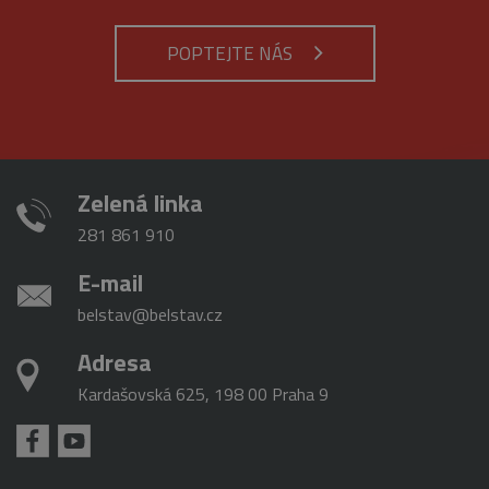
používané
pravděpodo
analytické
použit jako p
služby Google.
správu stavu
POPTEJTE NÁS
Tento soubor
relace.
cookie se
používá k
_gat_gtag_UA_16498929_3
.belstav.cz
54
Tento soubo
rozlišení
sekund
cookie je
jedinečných
součástí Goo
uživatelů
Analytics a
přiřazením
používá se k
náhodně
omezení
vygenerovaného
požadavků
čísla jako
Zelená linka
(rychlost
identifikátoru
požadavku
klienta. Je
škrticí klapky)
281 861 910
součástí
každého
požadavku na
E-mail
stránku na webu
a slouží k
belstav@belstav.cz
výpočtu údajů o
návštěvnících,
relacích a
Adresa
kampaních pro
analytické
přehledy webů.
Kardašovská 625, 198 00 Praha 9
_gid
1 den
Tento soubor
Google
cookie nastavuje
LLC
Google
.belstav.cz
Analytics.
Ukládá a