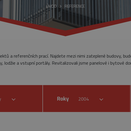
ÚVOD
REFERENCE
jektů a referenčních prací. Najdete mezi nimi zateplené budovy, bu
, lodžie a vstupní portály. Revitalizovali jsme panelové i bytové do
Roky
by
2004