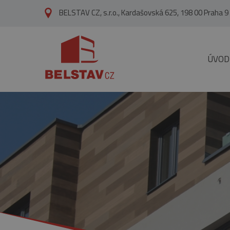
přejít na hlavní obsah
BELSTAV CZ, s.r.o., Kardašovská 625, 198 00 Praha 9
ÚVOD