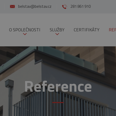
belstav@belstav.cz
281 861 910
O SPOLEČNOSTI
SLUŽBY
CERTIFIKÁTY
RE
Reference