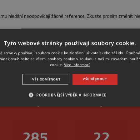
mu hledání neodpovídají žádné reference. Zkuste prosím změnit hle
Tyto webové stránky používají soubory cookie.
é stránky používají soubory cookie ke zlepšení uživatelského zážitku. Použív
ránek souhlasíte se všemi soubory cookie v souladu s našimi zásadami použí
cookie.
Více informací
VŠE PŘIJMOUT
VŠE ODMÍTNOUT
livost je u nás na první
PODROBNĚJŠÍ VÝBĚR A INFORMACE
NEZBYTNÉ
ANALYTICKÉ
MARKETINGOVÉ
347
26
Nezbytné
Analytické
Marketingové