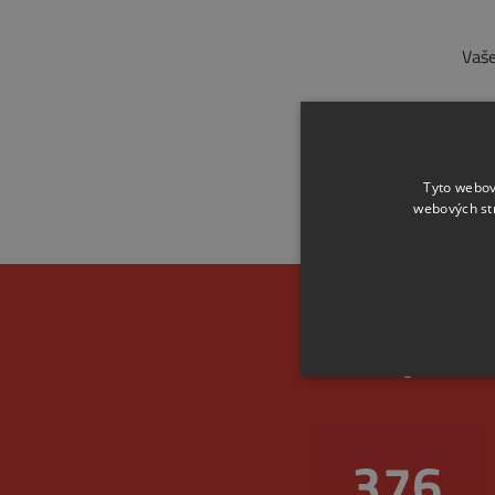
Vaše
Tyto webov
webových st
Spoleh
457