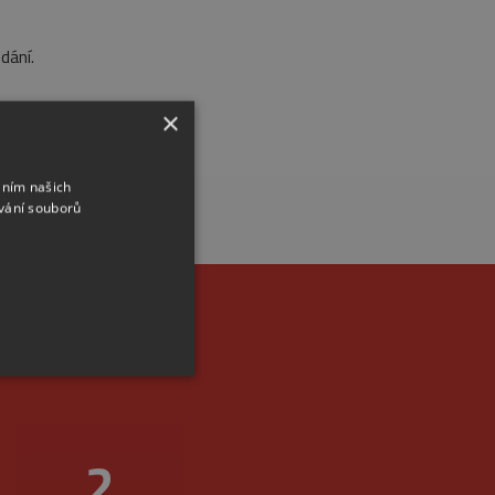
dání.
×
áním našich
vání souborů
m místě
2