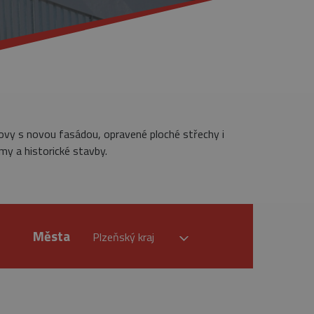
dovy s novou fasádou, opravené ploché střechy i
my a historické stavby.
Města
Plzeňský kraj