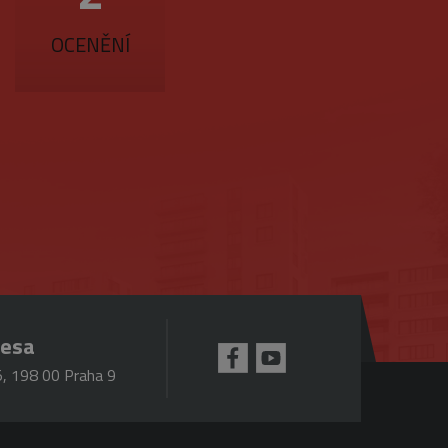
účtu. Webové stránky nelze
OCENĚNÍ
ookie (_GRECAPTCHA) za
mná aktualizace běžněji
jedinečných uživatelů
ezen jako soubor cookie
tí každého požadavku na
lace.
pro analytické přehledy
 se k omezení požadavků
resa
ou hodnotu pro každou
, 198 00 Praha 9