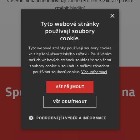
Vašemu hledání neodpovídají žádné reference. Zkuste prosím
změnit hledání.
×
Tyto webové stránky
používají soubory
cookie.
Tyto webové stránky používají soubory cookie
ke zlepšení uživatelského zážitku. Používáním
našich webových stránek souhlasíte se všemi
soubory cookie v souladu s našimi zásadami
používání souborů cookie.
Více informací
Spolehlivost je u nás na
VŠE PŘIJMOUT
VŠE ODMÍTNOUT
prvním místě
PODROBNĚJŠÍ VÝBĚR A INFORMACE
NEZBYTNÉ
ANALYTICKÉ