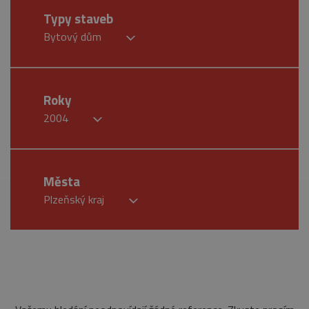
Typy staveb
Bytový dům
Roky
2004
Města
Plzeňský kraj