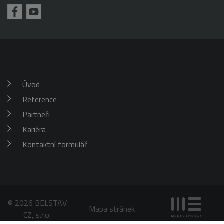
požadavku
klienta. Je
škrticí klapky)
součástí
každého
požadavku na
stránku na webu
a slouží k
výpočtu údajů o
návštěvnících,
relacích a
kampaních pro
analytické
Úvod
přehledy webů.
Reference
_gid
1 den
Tento soubor
Google
cookie nastavuje
LLC
Google
Partneři
.belstav.cz
Analytics.
Ukládá a
Kariéra
aktualizuje
jedinečnou
Kontaktní formulář
hodnotu pro
každou
navštívenou
stránku a slouží
k počítání a
sledování
zobrazení
stránek.
© 2026 BELSTAV
Mapa stránek
CZ, s.r.o.