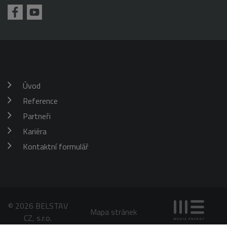
požadavku
klienta. Je
škrticí klapky)
součástí
každého
požadavku na
stránku na webu
a slouží k
výpočtu údajů o
návštěvnících,
relacích a
kampaních pro
analytické
Úvod
přehledy webů.
Reference
_gid
1 den
Tento soubor
Google
cookie nastavuje
LLC
Google
Partneři
.belstav.cz
Analytics.
Ukládá a
Kariéra
aktualizuje
jedinečnou
Kontaktní formulář
hodnotu pro
každou
navštívenou
stránku a slouží
k počítání a
sledování
zobrazení
stránek.
© 2026 BELSTAV
Mapa stránek
CZ, s.r.o.