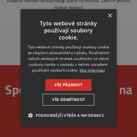
Vašemu hledání neodpovídají žádné reference. Zkuste prosím
změnit hledání.
×
Tyto webové stránky
používají soubory
cookie.
Tyto webové stránky používají soubory cookie
ke zlepšení uživatelského zážitku. Používáním
našich webových stránek souhlasíte se všemi
soubory cookie v souladu s našimi zásadami
používání souborů cookie.
Více informací
Spolehlivost je u nás na
VŠE PŘIJMOUT
VŠE ODMÍTNOUT
prvním místě
PODROBNĚJŠÍ VÝBĚR A INFORMACE
NEZBYTNÉ
ANALYTICKÉ