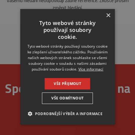
Vašemu hledání neodpovídají žádné reference. Zkuste prosím
změnit hledání.
×
Tyto webové stránky
používají soubory
cookie.
Tyto webové stránky používají soubory cookie
ke zlepšení uživatelského zážitku. Používáním
našich webových stránek souhlasíte se všemi
soubory cookie v souladu s našimi zásadami
používání souborů cookie.
Více informací
Spolehlivost je u nás na
VŠE PŘIJMOUT
VŠE ODMÍTNOUT
prvním místě
PODROBNĚJŠÍ VÝBĚR A INFORMACE
NEZBYTNÉ
ANALYTICKÉ