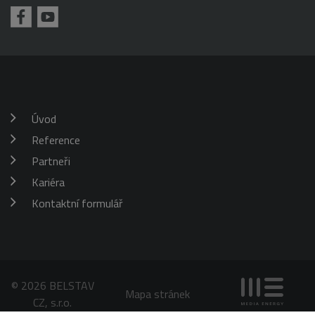
požadavku
klienta. Je
škrticí klapky)
součástí
každého
požadavku na
stránku na webu
a slouží k
výpočtu údajů o
návštěvnících,
relacích a
kampaních pro
analytické
Úvod
přehledy webů.
Reference
_gid
1 den
Tento soubor
Google
cookie nastavuje
LLC
Google
Partneři
.belstav.cz
Analytics.
Ukládá a
Kariéra
aktualizuje
jedinečnou
Kontaktní formulář
hodnotu pro
každou
navštívenou
stránku a slouží
k počítání a
sledování
zobrazení
stránek.
© 2026 BELSTAV
Mapa stránek
CZ, s.r.o.