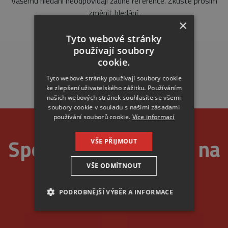
Vašemu hledání neodpovídají žádné reference. Zkuste prosím
změnit hledání.
×
Tyto webové stránky
používají soubory
cookie.
Tyto webové stránky používají soubory cookie
ke zlepšení uživatelského zážitku. Používáním
našich webových stránek souhlasíte se všemi
soubory cookie v souladu s našimi zásadami
používání souborů cookie.
Více informací
Spolehlivost je u nás na
VŠE PŘIJMOUT
VŠE ODMÍTNOUT
prvním místě
PODROBNĚJŠÍ VÝBĚR A INFORMACE
NEZBYTNÉ
ANALYTICKÉ