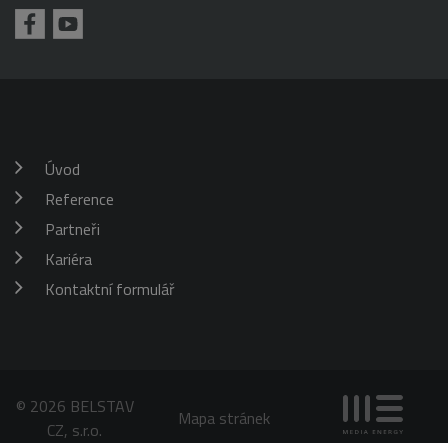
požadavku
klienta. Je
škrticí klapky)
součástí
každého
požadavku na
stránku na webu
a slouží k
výpočtu údajů o
návštěvnících,
relacích a
kampaních pro
analytické
Úvod
přehledy webů.
Reference
_gid
1 den
Tento soubor
Google
cookie nastavuje
LLC
Google
Partneři
.belstav.cz
Analytics.
Ukládá a
Kariéra
aktualizuje
jedinečnou
Kontaktní formulář
hodnotu pro
každou
navštívenou
stránku a slouží
k počítání a
sledování
zobrazení
stránek.
© 2026 BELSTAV
Mapa stránek
CZ, s.r.o.