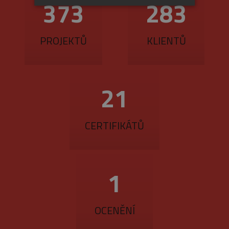
417
316
NEZBYTNÉ
ANALYTICKÉ
MARKETINGOVÉ
PROJEKTŮ
KLIENTŮ
Nezbytné
Analytické
Marketingové
24
Nezbytně nutné soubory cookie umožňují
základní funkce webových stránek, jako je
přihlášení uživatele a správa účtu. Webové
CERTIFIKÁTŮ
stránky nelze bez nezbytně nutných souborů
cookie správně používat.
Provider
/
Název
Vyprší
Popis
Doména
2
_GRECAPTCHA
5
Google
Google LLC
měsíců
reCAPTCHA
www.google.com
4
nastaví při
týdny
spuštění
potřebný
OCENĚNÍ
soubor cookie
(_GRECAPTCHA)
za účelem