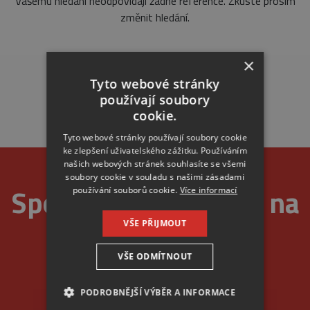
Vašemu hledání neodpovídají žádné reference. Zkuste prosím
změnit hledání.
×
Tyto webové stránky
používají soubory
cookie.
Tyto webové stránky používají soubory cookie
ke zlepšení uživatelského zážitku. Používáním
našich webových stránek souhlasíte se všemi
soubory cookie v souladu s našimi zásadami
Spolehlivost je u nás na
používání souborů cookie.
Více informací
VŠE PŘIJMOUT
prvním místě
VŠE ODMÍTNOUT
PODROBNĚJŠÍ VÝBĚR A INFORMACE