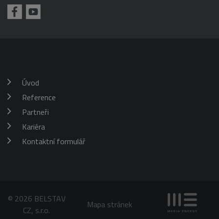
náhodně
omezení
vygenerovaného
požadavků
čísla jako
(rychlost
identifikátoru
požadavku
klienta. Je
škrticí klapky)
součástí
každého
požadavku na
stránku na webu
a slouží k
výpočtu údajů o
návštěvnících,
Úvod
relacích a
kampaních pro
Reference
analytické
přehledy webů.
Partneři
_gid
1 den
Tento soubor
Google
Kariéra
cookie nastavuje
LLC
Google
.belstav.cz
Analytics.
Kontaktní formulář
Ukládá a
aktualizuje
jedinečnou
hodnotu pro
každou
navštívenou
stránku a slouží
k počítání a
© 2026 BELSTAV
sledování
Mapa stránek
zobrazení
CZ, s.r.o.
stránek.