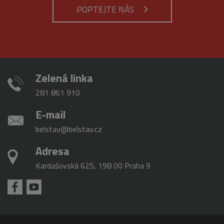
analytické
použit jako p
POPTEJTE NÁS
služby Google.
správu stavu
Tento soubor
relace.
cookie se
používá k
_gat_gtag_UA_16498929_3
.belstav.cz
54
Tento soubo
rozlišení
sekund
cookie je
jedinečných
součástí Goo
uživatelů
Analytics a
přiřazením
používá se k
náhodně
omezení
vygenerovaného
Zelená linka
požadavků
čísla jako
(rychlost
identifikátoru
požadavku
281 861 910
klienta. Je
škrticí klapky)
součástí
každého
E-mail
požadavku na
stránku na webu
belstav@belstav.cz
a slouží k
výpočtu údajů o
návštěvnících,
Adresa
relacích a
kampaních pro
Kardašovská 625, 198 00 Praha 9
analytické
přehledy webů.
_gid
1 den
Tento soubor
Google
cookie nastavuje
LLC
Google
.belstav.cz
Analytics.
Ukládá a
aktualizuje