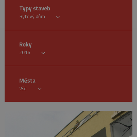
Typy staveb
Bytový dům
Roky
2016
Města
Vše