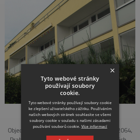
×
Tyto webové stránky
používají soubory
cookie.
Tyto webové stránky používají soubory cookie
ke zlepšení uživatelského zážitku. Používáním
PŘÁDOVA 2051 – 2064
našich webových stránek souhlasíte se všemi
soubory cookie v souladu s našimi zásadami
používání souborů cookie.
Více informací
Objednatel: Společenství Přádova 2051 – 2064,
Praha 8, Popis: celková regenerace bytových…