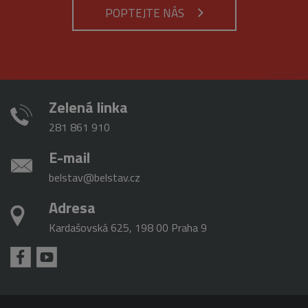
analytické
použit jako p
POPTEJTE NÁS
služby Google.
správu stavu
Tento soubor
relace.
cookie se
používá k
_gat_gtag_UA_16498929_3
.belstav.cz
54
Tento soubo
rozlišení
sekund
cookie je
jedinečných
součástí Goo
uživatelů
Analytics a
přiřazením
používá se k
náhodně
omezení
vygenerovaného
Zelená linka
požadavků
čísla jako
(rychlost
identifikátoru
požadavku
281 861 910
klienta. Je
škrticí klapky)
součástí
každého
E-mail
požadavku na
stránku na webu
belstav@belstav.cz
a slouží k
výpočtu údajů o
návštěvnících,
Adresa
relacích a
kampaních pro
Kardašovská 625, 198 00 Praha 9
analytické
přehledy webů.
_gid
1 den
Tento soubor
Google
cookie nastavuje
LLC
Google
.belstav.cz
Analytics.
Ukládá a
aktualizuje