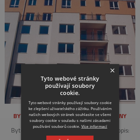
×
Tyto webové stránky
používají soubory
cookie.
Tyto webové stránky používají soubory cookie
ke zlepšení uživatelského zážitku. Používáním
BYTOVÝ DŮM 3003, PRAHA 9 – VYSOČANY
našich webových stránek souhlasíte se všemi
soubory cookie v souladu s našimi zásadami
používání souborů cookie.
Více informací
Bytový dům (2001) Objednatel: IPS a.s. Popis:
Kompletní zateplení fasády