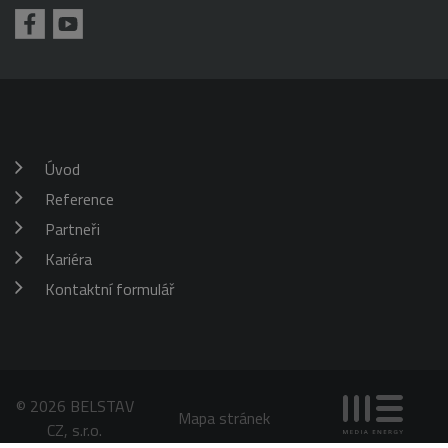
požadavku
klienta. Je
škrticí klapky)
součástí
každého
požadavku na
stránku na webu
a slouží k
výpočtu údajů o
návštěvnících,
relacích a
kampaních pro
analytické
Úvod
přehledy webů.
Reference
_gid
1 den
Tento soubor
Google
cookie nastavuje
LLC
Google
Partneři
.belstav.cz
Analytics.
Ukládá a
Kariéra
aktualizuje
jedinečnou
Kontaktní formulář
hodnotu pro
každou
navštívenou
stránku a slouží
k počítání a
sledování
zobrazení
stránek.
© 2026 BELSTAV
Mapa stránek
CZ, s.r.o.