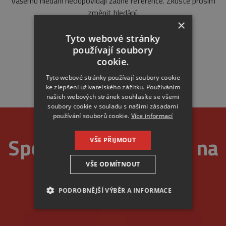
Vašemu hledání neodpovídají žádné reference. Zkuste prosím
změnit hledání.
×
Tyto webové stránky
používají soubory
cookie.
Tyto webové stránky používají soubory cookie
ke zlepšení uživatelského zážitku. Používáním
našich webových stránek souhlasíte se všemi
soubory cookie v souladu s našimi zásadami
používání souborů cookie.
Více informací
Spolehlivost je u nás na
VŠE PŘIJMOUT
VŠE ODMÍTNOUT
prvním místě
PODROBNĚJŠÍ VÝBĚR A INFORMACE
NEZBYTNÉ
ANALYTICKÉ