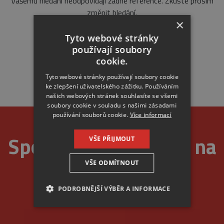
Vašemu hledání neodpovídají žádné reference. Zkuste prosím
změnit hledání.
×
Tyto webové stránky
používají soubory
cookie.
Tyto webové stránky používají soubory cookie
ke zlepšení uživatelského zážitku. Používáním
našich webových stránek souhlasíte se všemi
soubory cookie v souladu s našimi zásadami
používání souborů cookie.
Více informací
Spolehlivost je u nás na
VŠE PŘIJMOUT
VŠE ODMÍTNOUT
prvním místě
PODROBNĚJŠÍ VÝBĚR A INFORMACE
NEZBYTNÉ
ANALYTICKÉ