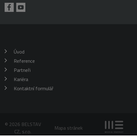
požadavku
klienta. Je
škrticí klapky)
součástí
každého
požadavku na
stránku na webu
a slouží k
výpočtu údajů o
návštěvnících,
relacích a
kampaních pro
analytické
Úvod
přehledy webů.
Reference
_gid
1 den
Tento soubor
Google
cookie nastavuje
LLC
Google
Partneři
.belstav.cz
Analytics.
Ukládá a
Kariéra
aktualizuje
jedinečnou
Kontaktní formulář
hodnotu pro
každou
navštívenou
stránku a slouží
k počítání a
sledování
zobrazení
stránek.
© 2026 BELSTAV
Mapa stránek
CZ, s.r.o.