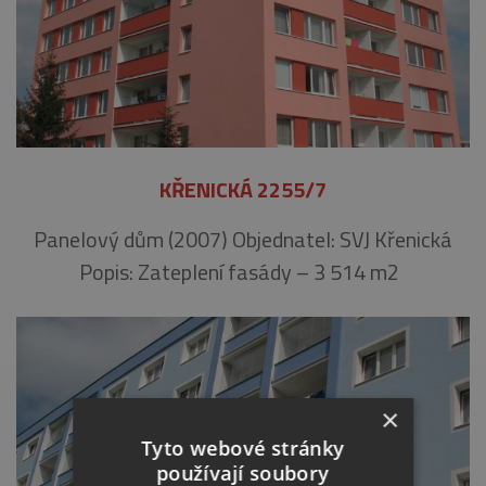
KŘENICKÁ 2255/7
Panelový dům (2007) Objednatel: SVJ Křenická
Popis: Zateplení fasády – 3 514 m2
×
Tyto webové stránky
používají soubory