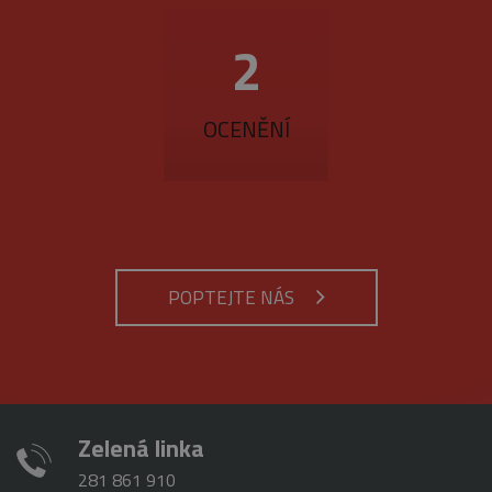
analytické
přehledy webů.
2
_gid
1 den
Tento soubor
Google
cookie nastavuje
LLC
Google
.belstav.cz
Analytics.
Ukládá a
OCENĚNÍ
aktualizuje
jedinečnou
hodnotu pro
každou
navštívenou
stránku a slouží
k počítání a
sledování
zobrazení
stránek.
POPTEJTE NÁS
Zelená linka
281 861 910