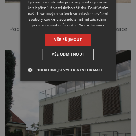
Tyto webové stránky používají soubory cookie
ke zlepšení uživatelského zážitku. Používáním
RD HOSTIVICE
našich webových stránek souhlasíte se všemi
soubory cookie v souladu s našimi zásadami
používání souborů cookie.
Více informací
Rodinný dům (2007) Popis: kompletní realizace
fasády domu včetně klempířských a…
VŠE PŘIJMOUT
VŠE ODMÍTNOUT
PODROBNĚJŠÍ VÝBĚR A INFORMACE
NEZBYTNÉ
ANALYTICKÉ
MARKETINGOVÉ
Nezbytné
Analytické
Marketingové