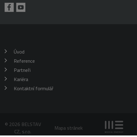
požadavku
klienta. Je
škrticí klapky)
součástí
každého
požadavku na
stránku na webu
a slouží k
výpočtu údajů o
návštěvnících,
relacích a
kampaních pro
analytické
Úvod
přehledy webů.
Reference
_gid
1 den
Tento soubor
Google
cookie nastavuje
LLC
Google
Partneři
.belstav.cz
Analytics.
Ukládá a
Kariéra
aktualizuje
jedinečnou
Kontaktní formulář
hodnotu pro
každou
navštívenou
stránku a slouží
k počítání a
sledování
zobrazení
stránek.
© 2026 BELSTAV
Mapa stránek
CZ, s.r.o.