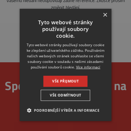
Vašemu hledání neodpovídají žádné reference. Zkuste prosím
změnit hledání.
×
Tyto webové stránky
používají soubory
cookie.
Tyto webové stránky používají soubory cookie
ke zlepšení uživatelského zážitku. Používáním
našich webových stránek souhlasíte se všemi
soubory cookie v souladu s našimi zásadami
používání souborů cookie.
Více informací
Spolehlivost je u nás na
VŠE PŘIJMOUT
VŠE ODMÍTNOUT
prvním místě
PODROBNĚJŠÍ VÝBĚR A INFORMACE
NEZBYTNÉ
ANALYTICKÉ