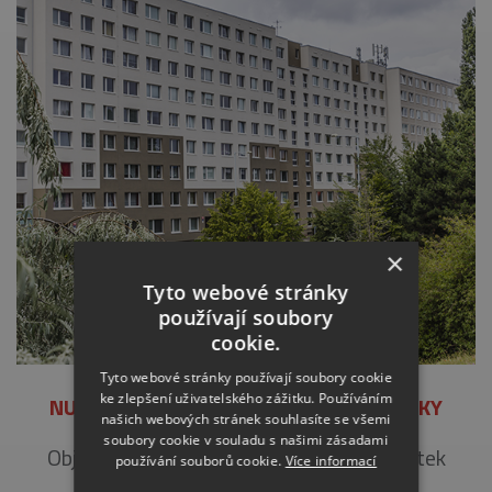
×
Tyto webové stránky
používají soubory
cookie.
Tyto webové stránky používají soubory cookie
ke zlepšení uživatelského zážitku. Používáním
NUŠLOVA 2283 – 2287, PRAHA STODŮLKY
našich webových stránek souhlasíte se všemi
soubory cookie v souladu s našimi zásadami
Objednatel: Společenství vlastníků jednotek
používání souborů cookie.
Více informací
Nušlova 2283-2287, Popis: Zateplení