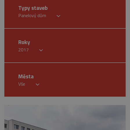
Typy staveb
Panelový dům
Roky
2017
Města
Vše