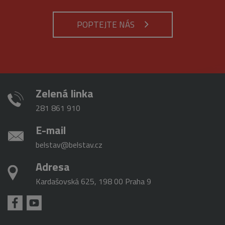
používané
pravděpodo
analytické
použit jako p
služby Google.
správu stavu
POPTEJTE NÁS
Tento soubor
relace.
cookie se
používá k
_gat_gtag_UA_16498929_3
.belstav.cz
54
Tento soubo
rozlišení
sekund
cookie je
jedinečných
součástí Goo
uživatelů
Analytics a
přiřazením
používá se k
náhodně
omezení
vygenerovaného
požadavků
čísla jako
Zelená linka
(rychlost
identifikátoru
požadavku
klienta. Je
škrticí klapky)
281 861 910
součástí
každého
požadavku na
E-mail
stránku na webu
a slouží k
belstav@belstav.cz
výpočtu údajů o
návštěvnících,
relacích a
Adresa
kampaních pro
analytické
přehledy webů.
Kardašovská 625, 198 00 Praha 9
_gid
1 den
Tento soubor
Google
cookie nastavuje
LLC
Google
.belstav.cz
Analytics.
Ukládá a