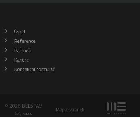
aktualizuje
jedinečnou
hodnotu pro
každou
navštívenou
stránku a slouží
k počítání a
Úvod
sledování
zobrazení
Reference
stránek.
Partneři
Kariéra
Kontaktní formulář
© 2026 BELSTAV
Mapa stránek
CZ, s.r.o.
Chráněno službou
reCAPTCHA
Ochrana soukromí
-
Smluvní podmínky