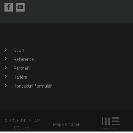
požadavku
klienta. Je
škrticí klapky)
součástí
každého
požadavku na
stránku na webu
a slouží k
výpočtu údajů o
návštěvnících,
relacích a
kampaních pro
analytické
Úvod
přehledy webů.
Reference
_gid
1 den
Tento soubor
Google
cookie nastavuje
LLC
Google
Partneři
.belstav.cz
Analytics.
Ukládá a
Kariéra
aktualizuje
jedinečnou
Kontaktní formulář
hodnotu pro
každou
navštívenou
stránku a slouží
k počítání a
sledování
zobrazení
stránek.
© 2026 BELSTAV
Mapa stránek
CZ, s.r.o.