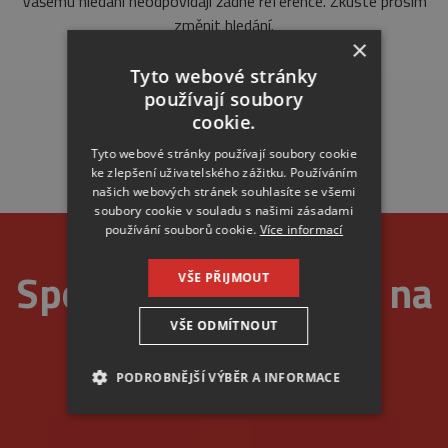
Vašemu hledání neodpovídají žádné reference. Zkuste prosím
změnit hledání.
×
Tyto webové stránky
používají soubory
cookie.
Tyto webové stránky používají soubory cookie
ke zlepšení uživatelského zážitku. Používáním
našich webových stránek souhlasíte se všemi
soubory cookie v souladu s našimi zásadami
používání souborů cookie.
Více informací
Spolehlivost je u nás na
VŠE PŘIJMOUT
VŠE ODMÍTNOUT
prvním místě
PODROBNĚJŠÍ VÝBĚR A INFORMACE
NEZBYTNÉ
ANALYTICKÉ