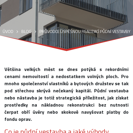
ÚVOD
BLOG
PRŮVODCE ÚSPĚŠNOU REALIZACÍ PŮDNÍ VESTAVBY
Většina velkých měst se dnes potýká s rekordními
cenami nemovitostí a nedostatkem volných ploch. Pro
mnoho společenství vlastníků a bytových družstev se tak
pod střechou skrývá nečekaný kapitál. Půdní vestavba
nebo nástavba je totiž strategická příležitost, jak získat
prostředky na nákladnou rekonstrukci bez nutnosti
čerpat obří úvěry nebo skokově navyšovat platby do
fondu oprav.
Co je půdní vestavba a jaké výhody