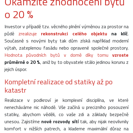
Okamžité zhodnocení bytů
o 20 %
Investor v případě tzv. věcného plnění výměnou za prostor na
půdě
zrealizuje
rekonstrukci celého objektu
na klíč
.
Současně s novými byty tak dům získá například moderní
výtah, zateplenou fasádu nebo opravené společné prostory.
Hodnota původních bytů v domě díky tomu
vzroste
průměrně o 20 %
, aniž by to obyvatele stálo jedinou korunu z
jejich úspor.
Kompletní realizace od statiky až po
katastr
Realizace v podkroví je komplexní disciplína, ve které
nenecháváme nic náhodě. Vše začíná u precizního posouzení
statiky, abychom věděli, co vaše zdi a základy bezpečně
unesou. Zajistíme
nové rozvody sítí
tak, aby nijak neovlivnily
komfort v nižších patrech, a klademe maximální důraz na