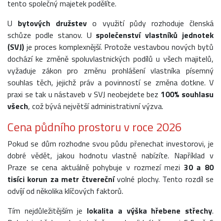
tento společný majetek podělíte.
U
bytových družstev
o využití půdy rozhoduje členská
schůze podle stanov. U
společenství vlastníků jednotek
(SVJ)
je proces komplexnější. Protože vestavbou nových bytů
dochází ke změně spoluvlastnických podílů u všech majitelů,
vyžaduje zákon pro změnu prohlášení vlastníka písemný
souhlas těch, jejichž práv a povinností se změna dotkne. V
praxi se tak u nástaveb v SVJ neobejdete bez
100% souhlasu
všech
, což bývá největší administrativní výzva.
Cena půdního prostoru v roce 2026
Pokud se dům rozhodne svou půdu přenechat investorovi, je
dobré vědět, jakou hodnotu vlastně nabízíte. Například v
Praze se cena aktuálně pohybuje v rozmezí mezi
30 a 80
tisíci korun za metr čtvereční
volné plochy. Tento rozdíl se
odvíjí od několika klíčových faktorů.
Tím nejdůležitějším je
lokalita a výška hřebene střechy
.