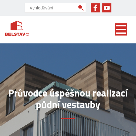
přejít na hlavní obsah
Vyhledávání:
Průvodce úspěšnou realizací
půdní vestavby