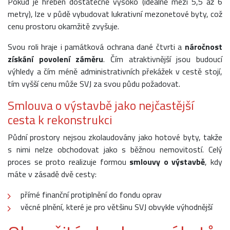
Pokud je hřeben dostatečně vysoko (ideálně mezi 5,5 až 6
metry), lze v půdě vybudovat lukrativní mezonetové byty, což
cenu prostoru okamžitě zvyšuje.
Svou roli hraje i památková ochrana dané čtvrti a
náročnost
získání povolení záměru
. Čím atraktivnější jsou budoucí
výhledy a čím méně administrativních překážek v cestě stojí,
tím vyšší cenu může SVJ za svou půdu požadovat.
Smlouva o výstavbě jako nejčastější
cesta k rekonstrukci
Půdní prostory nejsou zkolaudovány jako hotové byty, takže
s nimi nelze obchodovat jako s běžnou nemovitostí. Celý
proces se proto realizuje formou
smlouvy o výstavbě
, kdy
máte v zásadě dvě cesty:
přímé finanční protiplnění do fondu oprav
věcné plnění, které je pro většinu SVJ obvykle výhodnější