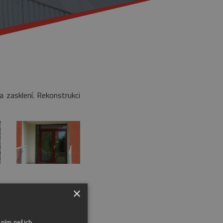
a zasklení. Rekonstrukci
×
áním našich