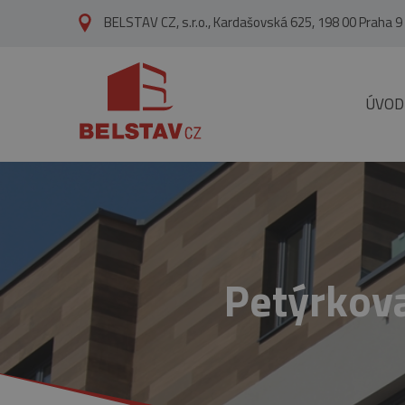
přejít na hlavní obsah
BELSTAV CZ, s.r.o., Kardašovská 625, 198 00 Praha 9
ÚVOD
Petýrkov