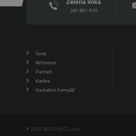
Zelená linka
281 861 910
Provider
/
Název
Vyp
Doména
Název
_ga
2 r
Google
sid
LLC
.belstav.cz
_gat_gtag_UA_16498929_3
Úvod
_gid
1 d
Google
LLC
Reference
.belstav.cz
Partneři
Kariéra
Kontaktní formulář
© 2026 BELSTAV CZ, s.r.o.