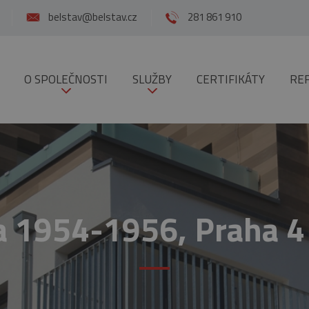
belstav@belstav.cz
281 861 910
O SPOLEČNOSTI
SLUŽBY
CERTIFIKÁTY
RE
a 1954-1956, Praha 4