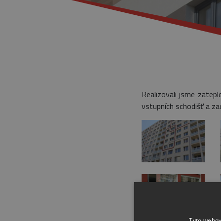
Realizovali jsme zatepl
vstupních schodišť a za
Tyto webov