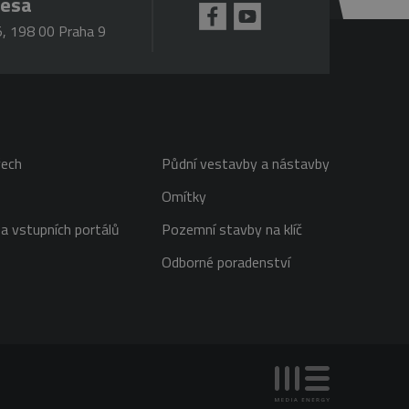
resa
, 198 00 Praha 9
mná aktualizace běžněji
jedinečných uživatelů
ezen jako soubor cookie
tí každého požadavku na
lace.
pro analytické přehledy
 se k omezení požadavků
ou hodnotu pro každou
řech
Půdní vestavby a nástavby
Omítky
a vstupních portálů
Pozemní stavby na klíč
Odborné poradenství