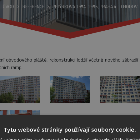
ÚVOD
REFERENCE
PETÝRKOVA 1954-1956, PRAHA 4 – CHODOV
ení obvodového pláště, rekonstrukci lodžií včetně nového zábradlí 
dních ramp.
Tyto webové stránky používají soubory cookie.
é stránky používají soubory cookie ke zlepšení uživatelského zážitku. Použív