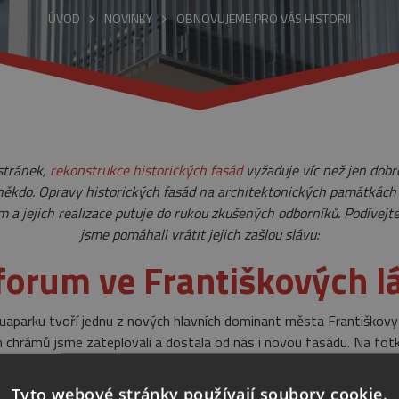
ÚVOD
NOVINKY
OBNOVUJEME PRO VÁS HISTORII
 stránek,
rekonstrukce historických fasád
vyžaduje víc než jen dobro
 někdo. Opravy historických fasád na architektonických památkách 
a jejich realizace putuje do rukou zkušených odborníků. Podívej
jsme pomáhali vrátit jejich zašlou slávu:
orum ve Františkových l
aparku tvoří jednu z nových hlavních dominant města Františkovy 
 chrámů jsme zateplovali a dostala od nás i novou fasádu. Na fo
v sekci
realizace
.
Tyto webové stránky používají soubory cookie.