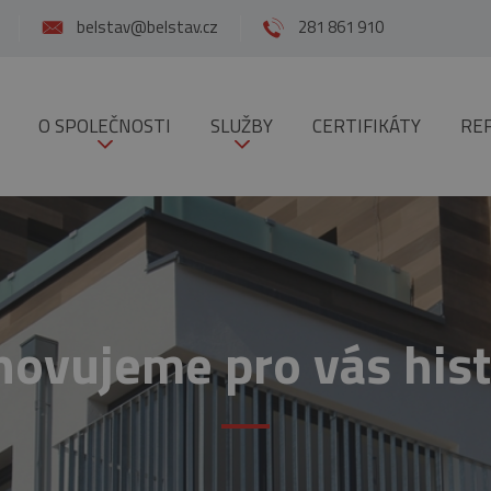
belstav@belstav.cz
281 861 910
O SPOLEČNOSTI
SLUŽBY
CERTIFIKÁTY
RE
ovujeme pro vás hist