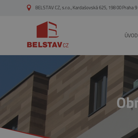
přejít na hlavní obsah
BELSTAV CZ, s.r.o., Kardašovská 625, 198 00 Praha 9
ÚVOD
Obn