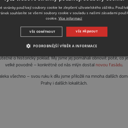
Rezidence Americká par
é stránky používají soubory cookie ke zlepšení uživatelského zážitku. Použív
ránek souhlasíte se všemi soubory cookie v souladu s našimi zásadami použí
torické části Královských vinohrad byl v roce 2003 dokonce oceněn j
cookie.
Více informací
xusního sídla
jsme realizovali kompletní zateplení a položili jsme tak
Löwitův mlýn
VŠE PŘIJMOUT
VŠE ODMÍTNOUT
PODROBNĚJŠÍ VÝBĚR A INFORMACE
eských loděnic se původně říkalo také Velký mlýn. Její původ se dat
kutečně o historický poklad. My jsme jej pomáhali obnovit poté, co j
NEZBYTNÉ
ANALYTICKÉ
MARKETINGOVÉ
velké povodně – konkrétně od nás mlýn dostal
novou fasádu
.
leka všechno – svou ruku k dílu jsme přiložili na mnoha dalších d
Prahy i dalších lokalitách.
Nezbytné
Analytické
Marketingové
ie umožňují základní funkce webových stránek, jako je přihlášení uživatele a správa 
rů cookie správně používat.
/
Vyprší
Popis
5 měsíců 4
Google reCAPTCHA nastaví při spuštění potřebný soubor c
LLC
týdny
účelem provedení analýzy rizik.
gle.com