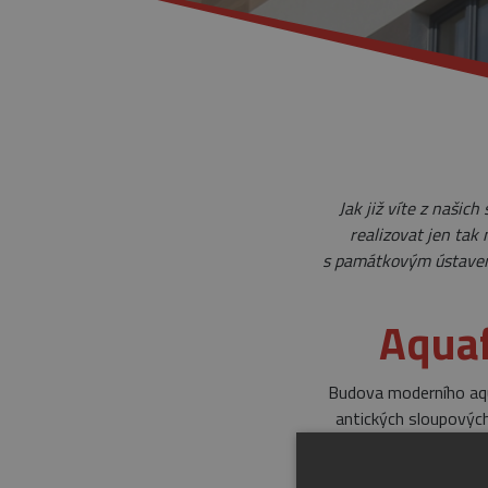
Jak již víte z našich
realizovat jen tak
s památkovým ústavem 
Aquaf
Budova moderního aqu
antických sloupových