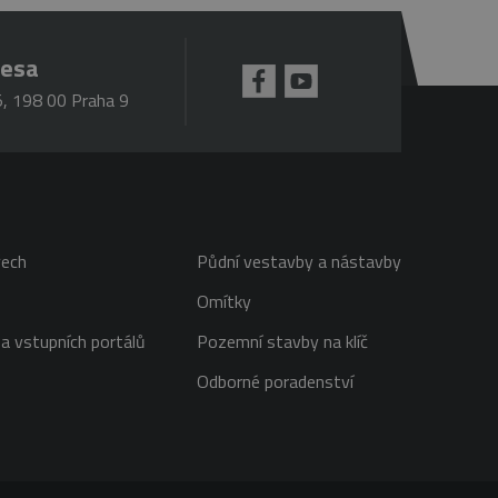
resa
, 198 00 Praha 9
mná aktualizace běžněji
jedinečných uživatelů
ezen jako soubor cookie
tí každého požadavku na
lace.
pro analytické přehledy
 se k omezení požadavků
ou hodnotu pro každou
řech
Půdní vestavby a nástavby
Omítky
a vstupních portálů
Pozemní stavby na klíč
Odborné poradenství