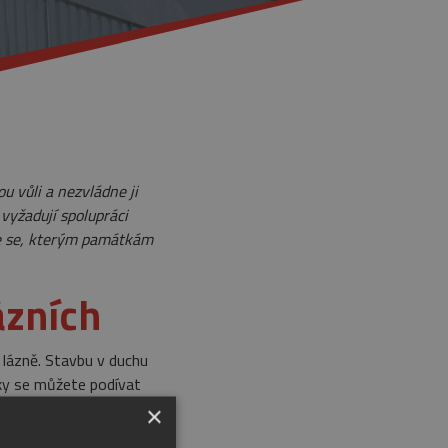
u vůli a nezvládne ji
vyžadují spolupráci
te se, kterým památkám
ázních
lázně. Stavbu v duchu
tky se můžete podívat
×