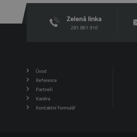
Zelená linka
Provider
/
Název
Vyp
281 861 910
Doména
Název
_ga
2 r
Google
sid
LLC
.belstav.cz
_gat_gtag_UA_16498929_3
_gid
1 d
Google
LLC
Úvod
.belstav.cz
Reference
Partneři
Kariéra
Kontaktní formulář