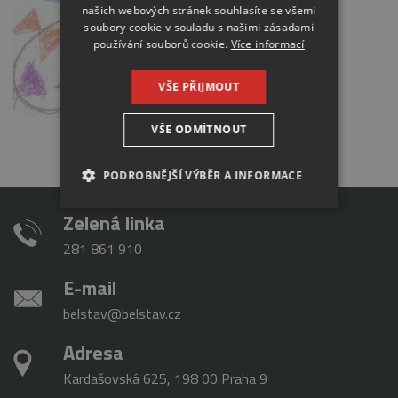
našich webových stránek souhlasíte se všemi
soubory cookie v souladu s našimi zásadami
používání souborů cookie.
Více informací
VŠE PŘIJMOUT
VŠE ODMÍTNOUT
PODROBNĚJŠÍ VÝBĚR A INFORMACE
NEZBYTNÉ
ANALYTICKÉ
Zelená linka
281 861 910
MARKETINGOVÉ
E-mail
belstav@belstav.cz
Nezbytné
Analytické
Marketingové
Adresa
Nezbytně nutné soubory cookie umožňují
Kardašovská 625, 198 00 Praha 9
základní funkce webových stránek, jako je